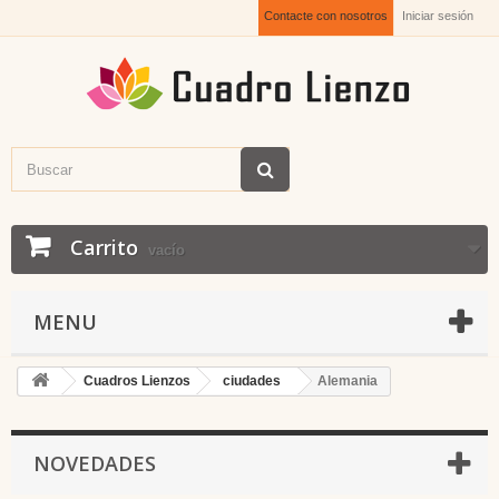
Contacte con nosotros
Iniciar sesión
Carrito
vacío
MENU
Cuadros Lienzos
ciudades
Alemania
NOVEDADES