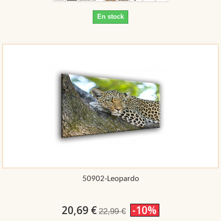
En stock
50902-Leopardo
20,69 €
-10%
22,99 €