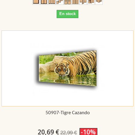
En stock
50907-Tigre Cazando
20,69 €
-10%
22,99 €