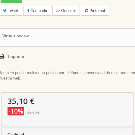
Tweet
Compartir
Google+
Pinterest
Write a review
Imprimir
También puede realizar su pedido por teléfono sin necesidad de registrarse en
nuestra web.
35,10 €
-10%
39,00 €
Cantidad