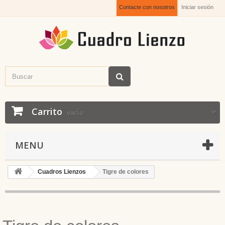
Contacte con nosotros
Iniciar sesión
Carrito
vacío
MENU
Cuadros Lienzos
Tigre de colores