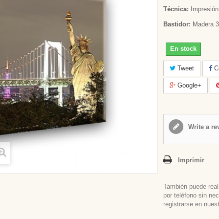
Técnica:
Impresión 
Bastidor:
Madera 3
En stock
Tweet
Co
Google+
Write a re
Imprimir
También puede real
por teléfono sin ne
registrarse en nues