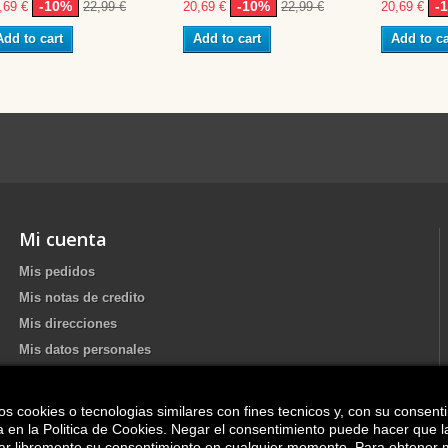
-10%
-10%
-
,69 €
22,99 €
20,69 €
22,99 €
20,69 €
Add to cart
Add to cart
Add to ca
Mi cuenta
Mis pedidos
Mis notas de credito
Mis direcciones
Mis datos personales
os cookies o tecnologias similares con fines tecnicos y, con su consent
Update your Cookie preferences
ica en la Politica de Cookies. Negar el consentimiento puede hacer que 
irar libremente su consentimiento en cualquier momento. Para obtener 