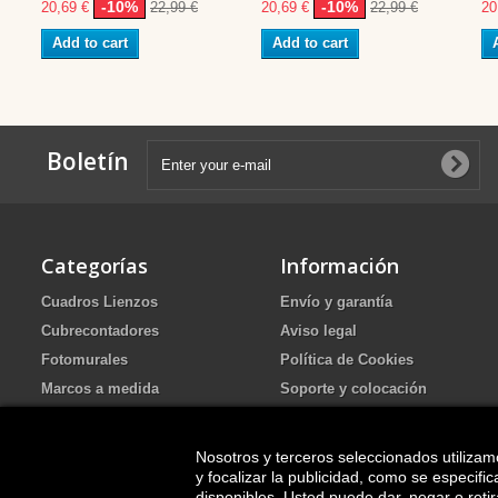
-10%
-10%
20,69 €
22,99 €
20,69 €
22,99 €
20
Add to cart
Add to cart
Boletín
Categorías
Información
Cuadros Lienzos
Envío y garantía
Cubrecontadores
Aviso legal
Fotomurales
Política de Cookies
Marcos a medida
Soporte y colocación
Portafotos de Arena Ritual de
Política de Privacidad
boda
FAQ
Nosotros y terceros seleccionados utilizam
Cuadros pintados
y focalizar la publicidad, como se especif
disponibles. Usted puede dar, negar o ret