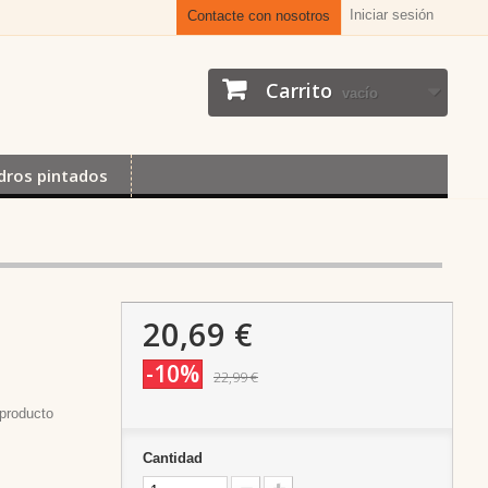
Iniciar sesión
Contacte con nosotros
Carrito
vacío
dros pintados
20,69 €
-10%
22,99 €
producto
Cantidad