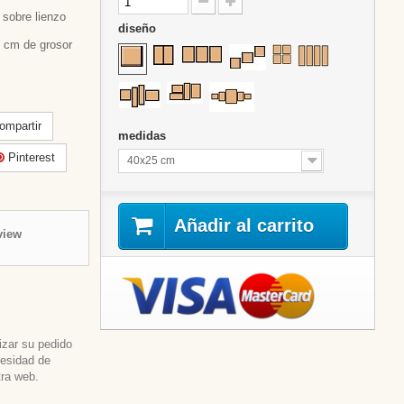
sobre lienzo
diseño
 cm de grosor
mpartir
medidas
Pinterest
40x25 cm
Añadir al carrito
view
izar su pedido
cesidad de
tra web.