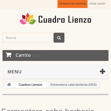
Contacte con nosotros
Iniciar sesión
Carrito
vacío
MENU
Cuadros Lienzos
Formentera cabo berberia-20011