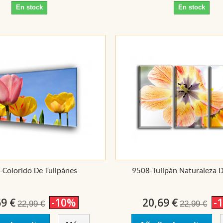
En stock
En stock
-Colorido De Tulipánes
9508-Tulipán Naturaleza 
69 €
-10%
20,69 €
-
22,99 €
22,99 €