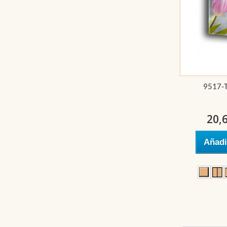
9517-T
20,
Añadi