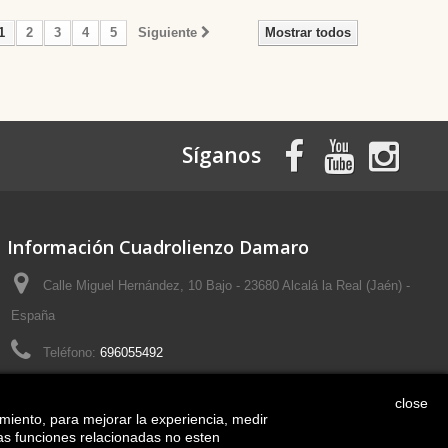
1
2
3
4
5
Siguiente
Mostrar todos
Síganos
Información Cuadrolienzo Damaro
Calle Miguel Hernández, 10 Bajo - 23680 Alcalá la Real (Jaén) -
España
Teléfono:
696055492
Email:
cuadrolienzo@gmail.com
close
imiento, para mejorar la experiencia, medir
las funciones relacionadas no esten