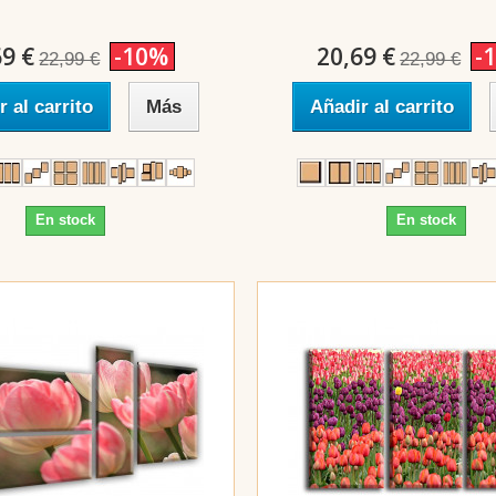
69 €
-10%
20,69 €
-
22,99 €
22,99 €
r al carrito
Más
Añadir al carrito
En stock
En stock