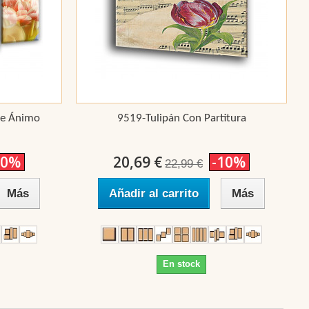
De Ánimo
9519-Tulipán Con Partitura
10%
20,69 €
-10%
22,99 €
Más
Añadir al carrito
Más
En stock