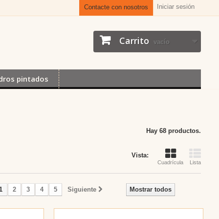
Iniciar sesión
Contacte con nosotros
Carrito
vacío
dros pintados
Hay 68 productos.
Vista:
Cuadrícula
Lista
1
2
3
4
5
Siguiente
Mostrar todos