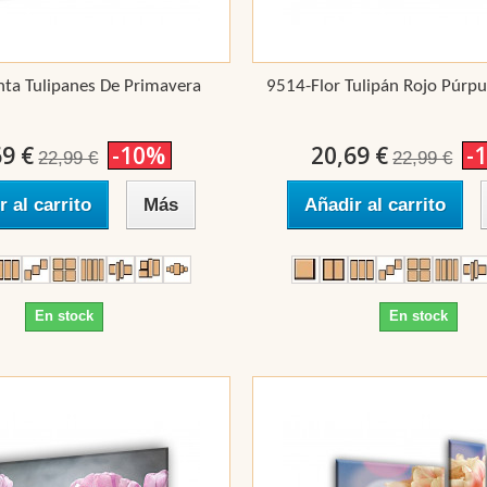
nta Tulipanes De Primavera
9514-Flor Tulipán Rojo Púrpu
69 €
-10%
20,69 €
-
22,99 €
22,99 €
r al carrito
Más
Añadir al carrito
En stock
En stock