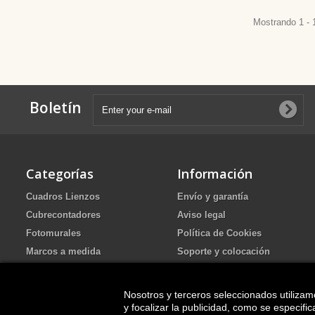
Mostrando 1 - 
Boletín
Categorías
Información
Cuadros Lienzos
Envío y garantía
Cubrecontadores
Aviso legal
Fotomurales
Política de Cookies
Marcos a medida
Soporte y colocación
Portafotos de Arena Ritual de
Política de Privacidad
boda
Nosotros y terceros seleccionados utilizam
FAQ
Cuadros pintados
y focalizar la publicidad, como se especif