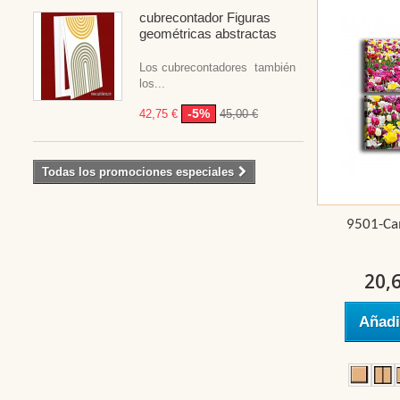
cubrecontador Figuras
geométricas abstractas
Los cubrecontadores también
los...
-5%
42,75 €
45,00 €
Todas los promociones especiales
9501-Ca
20,
Añadi