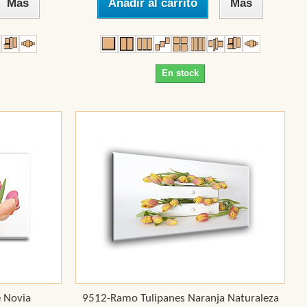
Más
Añadir al carrito
Más
En stock
 Novia
9512-Ramo Tulipanes Naranja Naturaleza