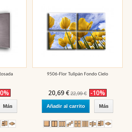
Rosada
9506-Flor Tulipán Fondo Cielo
10%
20,69 €
-10%
22,99 €
Más
Añadir al carrito
Más