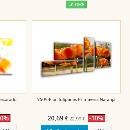
En stock
Decorado
9509-Flor Tulipanes Primavera Naranja
10%
20,69 €
-10%
22,99 €