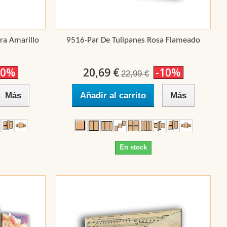
ra Amarillo
9516-Par De Tulipanes Rosa Flameado
10%
20,69 €
-10%
22,99 €
Más
Añadir al carrito
Más
En stock