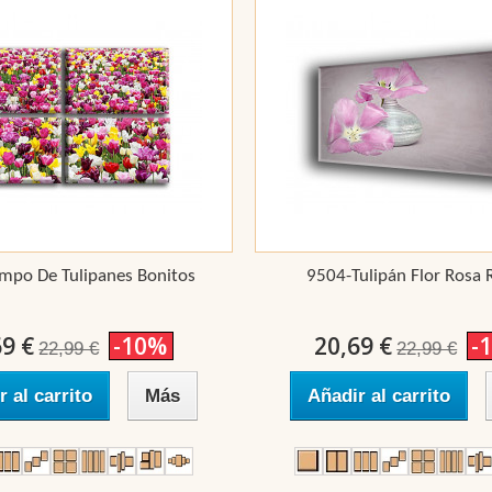
mpo De Tulipanes Bonitos
9504-Tulipán Flor Rosa 
69 €
-10%
20,69 €
-
22,99 €
22,99 €
r al carrito
Más
Añadir al carrito