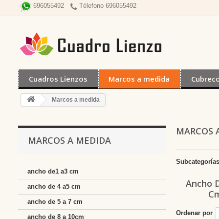
Télefono 696055492
696055492
Cuadros Lienzos
Marcos a medida
Cubrec
Marcos a medida
MARCOS 
MARCOS A MEDIDA
Subcategoría
ancho de1 a3 cm
Ancho 
ancho de 4 a5 cm
C
ancho de 5 a 7 cm
Ordenar por
ancho de 8 a 10cm