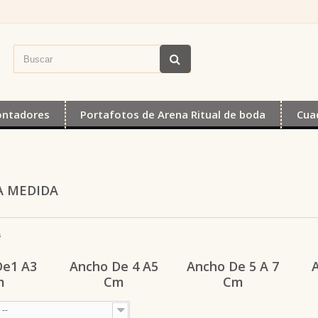
ontadores
Portafotos de Arena Ritual de boda
Cua
A MEDIDA
s
De1 A3
Ancho De 4 A5
Ancho De 5 A 7
m
Cm
Cm
--