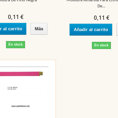
ldura De Pino Negra
Moldura Amarilla Para Enm
De...
0,11 €
0,11 €
r al carrito
Más
Añadir al carrito
En stock
En stock