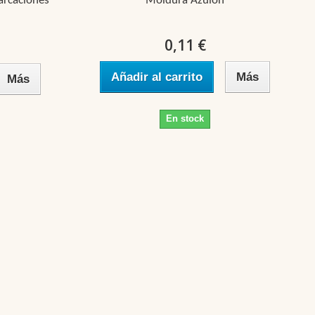
arcaciones
Moldura Azulon
0,11 €
Añadir al carrito
Más
Más
En stock