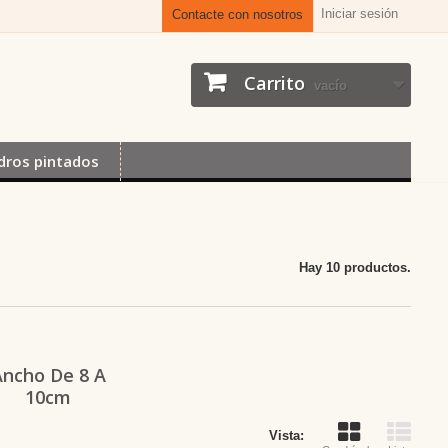
Iniciar sesión
Contacte con nosotros
Carrito
vacío
dros pintados
Hay 10 productos.
Ancho De 8 A
10cm
Vista: