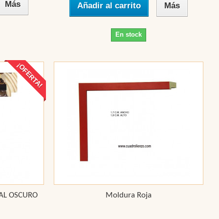
Más
Añadir al carrito
Más
En stock
¡OFERTA!
GAL OSCURO
Moldura Roja