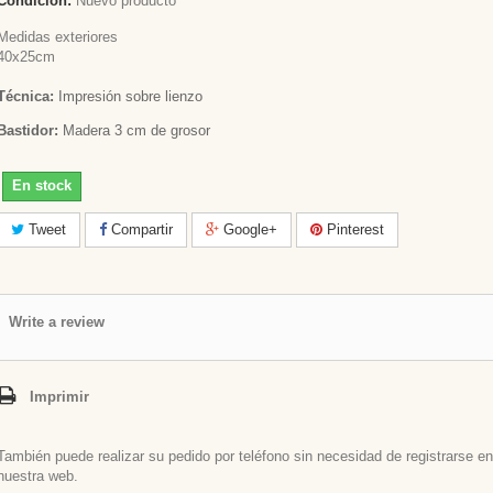
Condición:
Nuevo producto
Medidas exteriores
40x25cm
Técnica:
Impresión sobre lienzo
Bastidor:
Madera 3 cm de grosor
En stock
Tweet
Compartir
Google+
Pinterest
Write a review
Imprimir
También puede realizar su pedido por teléfono sin necesidad de registrarse en
nuestra web.