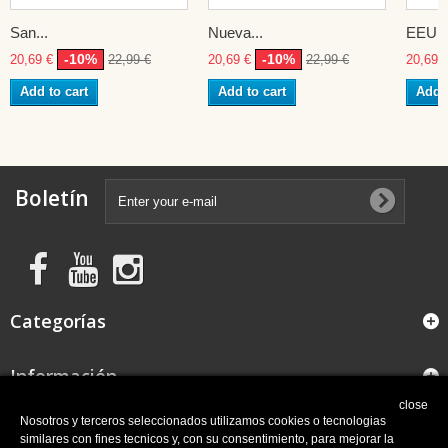
San...
Nueva...
EEUU
-10%
-10%
20,69 €
22,99 €
20,69 €
22,99 €
20,69 
Add to cart
Add to cart
Add t
Boletín
Categorías
Información
close
FAQ
Nosotros y terceros seleccionados utilizamos cookies o tecnologias
similares con fines tecnicos y, con su consentimiento, para mejorar la