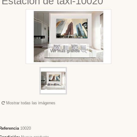
Estacion de taxi-10020
Ver más grande
Mostrar todas las imágenes
Referencia
10020