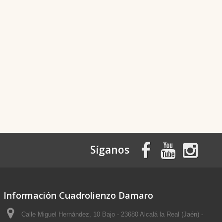
Síganos
Información Cuadrolienzo Damaro
Calle Miguel Hernández, 10 Bajo - 23680 Alcalá la Real (Jaén) -