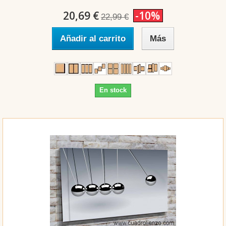
20,69 €
-10%
22,99 €
Añadir al carrito
Más
En stock