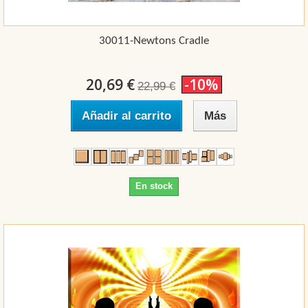
30011-Newtons Cradle
20,69 €
-10%
22,99 €
Añadir al carrito
Más
En stock