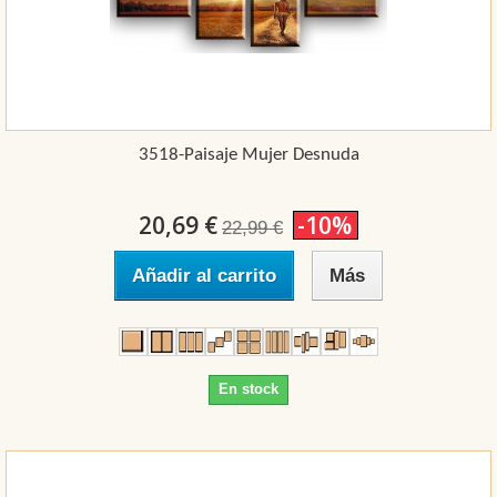
3518-Paisaje Mujer Desnuda
20,69 €
-10%
22,99 €
Añadir al carrito
Más
En stock