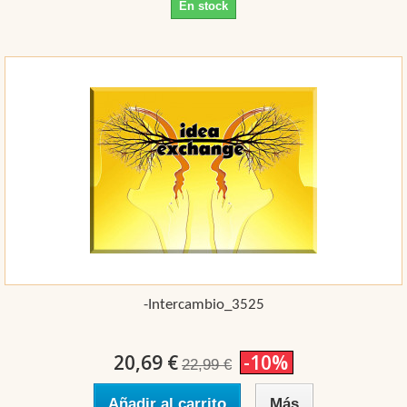
En stock
-intercambio_3525
20,69 €
-10%
22,99 €
Añadir al carrito
Más