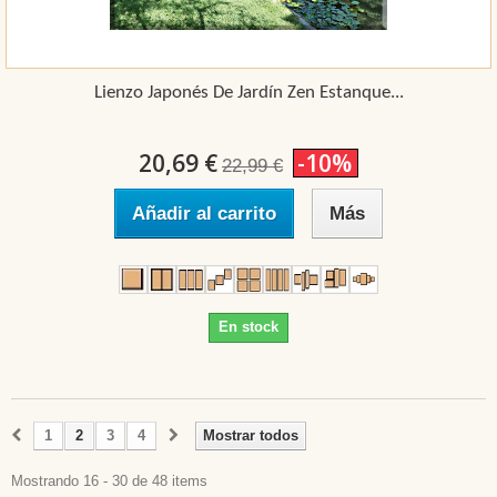
Lienzo Japonés De Jardín Zen Estanque...
20,69 €
-10%
22,99 €
Añadir al carrito
Más
En stock
1
2
3
4
Mostrar todos
Mostrando 16 - 30 de 48 items