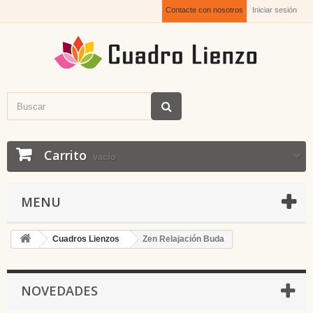
Contacte con nosotros
Iniciar sesión
Carrito
vacío
MENU
Cuadros Lienzos
Zen Relajación Buda
NOVEDADES