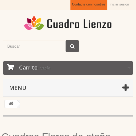
Contacte con nosotros
Iniciar sesión
Carrito
vacío
MENU