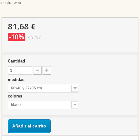
nuestra web.
81,68 €
-10%
90,75 €
Cantidad
medidas
60x40 y 27x35 cm
colores
blanco
Añadir al carrito