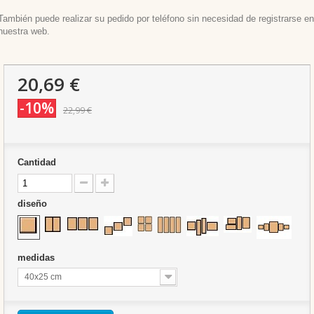
También puede realizar su pedido por teléfono sin necesidad de registrarse en
nuestra web.
20,69 €
-10%
22,99 €
Cantidad
diseño
medidas
40x25 cm