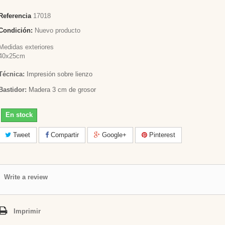
Referencia
17018
Condición:
Nuevo producto
Medidas exteriores
40x25cm
Técnica:
Impresión sobre lienzo
Bastidor:
Madera 3 cm de grosor
En stock
Tweet
Compartir
Google+
Pinterest
Write a review
Imprimir