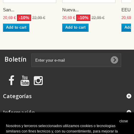
San...
Nueva...
EEUU
-10%
-10%
20,69 €
22,99 €
20,69 €
22,99 €
20,69 
Add to cart
Add to cart
Add t
Boletín
Categorías
Información
close
FAQ
Nosotros y terceros seleccionados utilizamos cookies o tecnologias
similares con fines tecnicos y, con su consentimiento, para mejorar la