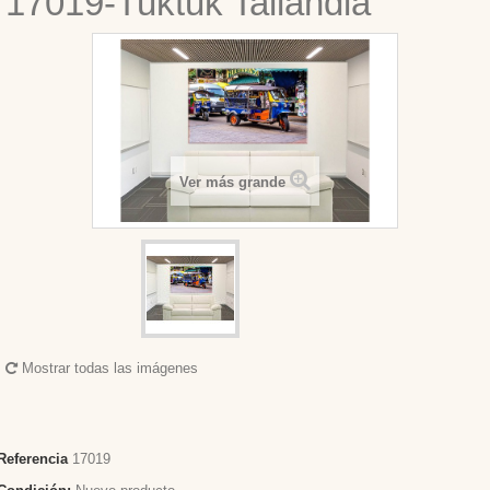
17019-Tuktuk Tailandia
Ver más grande
Mostrar todas las imágenes
Referencia
17019