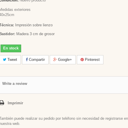
Condición:
Nuevo producto
Medidas exteriores
40x25cm
Técnica:
Impresión sobre lienzo
Bastidor:
Madera 3 cm de grosor
En stock
Tweet
Compartir
Google+
Pinterest
Write a review
Imprimir
También puede realizar su pedido por teléfono sin necesidad de registrarse en
nuestra web.