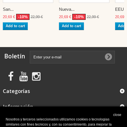
San...
Nueva...
EEUU
-10%
-10%
20,69 €
22,99 €
20,69 €
22,99 €
20,69 
Add to cart
Add to cart
Add t
Boletín
Categorías
Información
close
FAQ
Nosotros y terceros seleccionados utilizamos cookies o tecnologias
similares con fines tecnicos y, con su consentimiento, para mejorar la