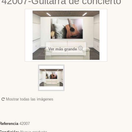
42007-Guitarra de concierto
Ver más grande
Mostrar todas las imágenes
Referencia
42007