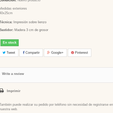
Condición:
Nuevo producto
Medidas exteriores
40x25cm
Técnica:
Impresión sobre lienzo
Bastidor:
Madera 3 cm de grosor
En stock
Tweet
Compartir
Google+
Pinterest
Write a review
Imprimir
También puede realizar su pedido por teléfono sin necesidad de registrarse en
nuestra web.