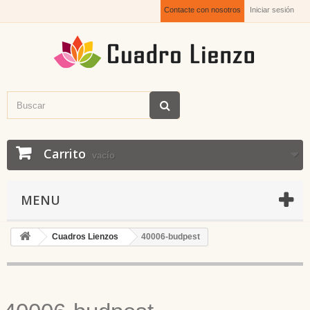
Contacte con nosotros
Iniciar sesión
Carrito
vacío
MENU
Cuadros Lienzos
40006-budpest