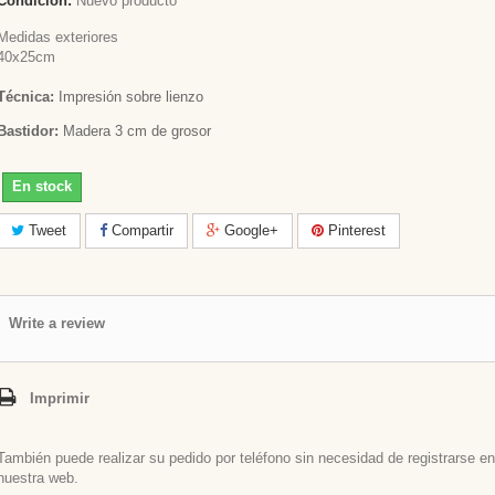
Condición:
Nuevo producto
Medidas exteriores
40x25cm
Técnica:
Impresión sobre lienzo
Bastidor:
Madera 3 cm de grosor
En stock
Tweet
Compartir
Google+
Pinterest
Write a review
Imprimir
También puede realizar su pedido por teléfono sin necesidad de registrarse en
nuestra web.