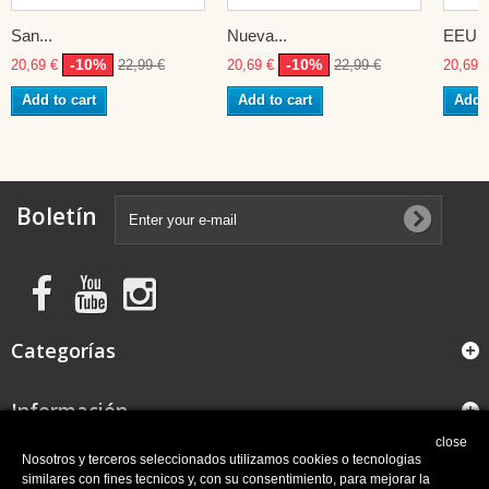
San...
Nueva...
EEUU
-10%
-10%
20,69 €
22,99 €
20,69 €
22,99 €
20,69 
Add to cart
Add to cart
Add t
Boletín
Categorías
Información
close
FAQ
Nosotros y terceros seleccionados utilizamos cookies o tecnologias
similares con fines tecnicos y, con su consentimiento, para mejorar la