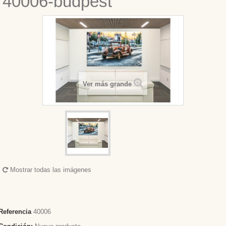
40006-budpest
Ver más grande
Mostrar todas las imágenes
Referencia
40006