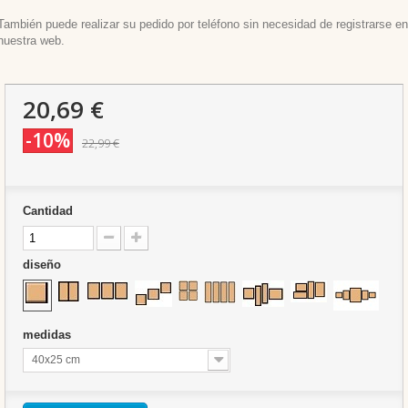
También puede realizar su pedido por teléfono sin necesidad de registrarse en
nuestra web.
20,69 €
-10%
22,99 €
Cantidad
diseño
medidas
40x25 cm