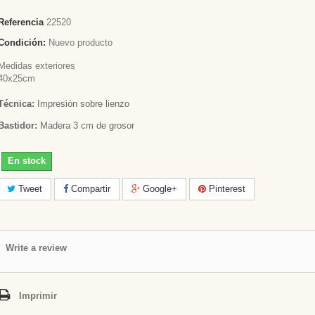
Referencia
22520
Condición:
Nuevo producto
Medidas exteriores
40x25cm
Técnica:
Impresión sobre lienzo
Bastidor:
Madera 3 cm de grosor
En stock
Tweet
Compartir
Google+
Pinterest
Write a review
Imprimir