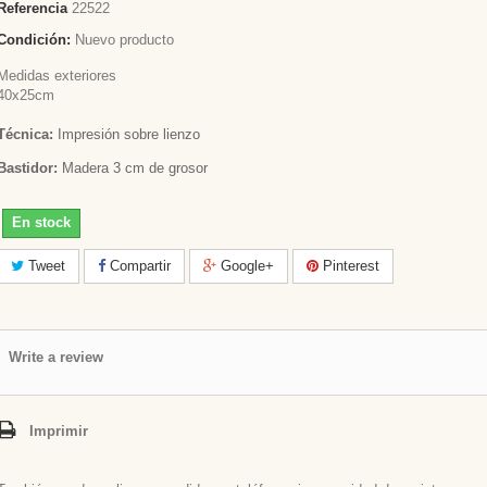
Referencia
22522
Condición:
Nuevo producto
Medidas exteriores
40x25cm
Técnica:
Impresión sobre lienzo
Bastidor:
Madera 3 cm de grosor
En stock
Tweet
Compartir
Google+
Pinterest
Write a review
Imprimir