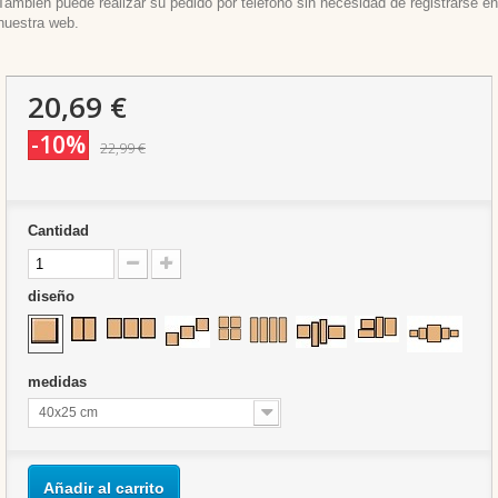
También puede realizar su pedido por teléfono sin necesidad de registrarse en
nuestra web.
20,69 €
-10%
22,99 €
Cantidad
diseño
medidas
40x25 cm
Añadir al carrito