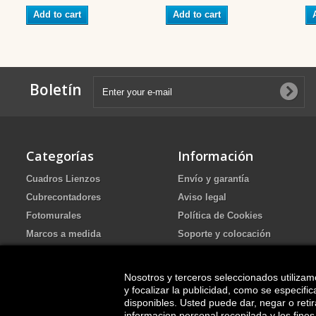
Add to cart
Add to cart
Boletín
Categorías
Información
Cuadros Lienzos
Envío y garantía
Cubrecontadores
Aviso legal
Fotomurales
Política de Cookies
Marcos a medida
Soporte y colocación
Portafotos de Arena Ritual de
Política de Privacidad
boda
FAQ
Nosotros y terceros seleccionados utilizam
Cuadros pintados
y focalizar la publicidad, como se especif
disponibles. Usted puede dar, negar o ret
informacion personal recopilada y los fines 