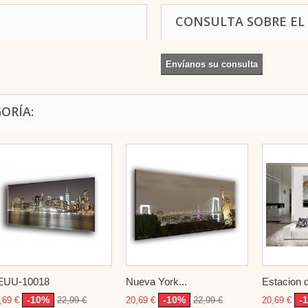
CONSULTA SOBRE EL
Envíanos su consulta
ORÍA:
EUU-10018
Nueva York...
Estacion d
-10%
-10%
-
,69 €
22,99 €
20,69 €
22,99 €
20,69 €