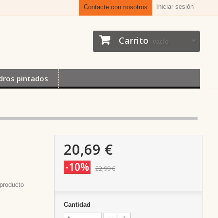
Iniciar sesión
Contacte con nosotros
Carrito
vacío
dros pintados
20,69 €
-10%
22,99 €
producto
Cantidad