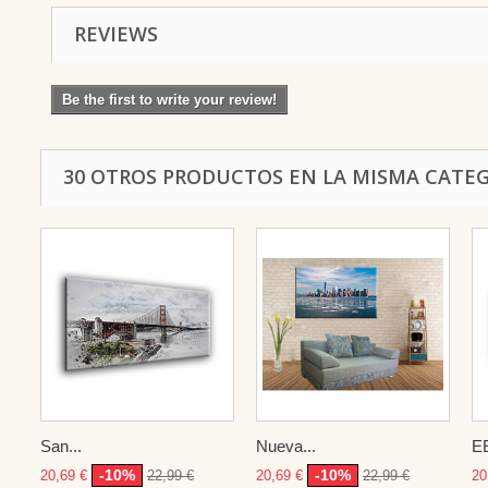
REVIEWS
Be the first to write your review!
30 OTROS PRODUCTOS EN LA MISMA CATEG
San...
Nueva...
E
-10%
-10%
20,69 €
22,99 €
20,69 €
22,99 €
20