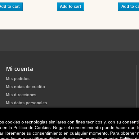
Add to cart
Add to cart
Add to ca
Mi cuenta
Mis pedidos
Mis notas de credito
Mis direcciones
Mis datos personales
os cookies o tecnologias similares con fines tecnicos y, con su consent
Update your Cookie preferences
ica en la Politica de Cookies. Negar el consentimiento puede hacer que 
irar libremente su consentimiento en cualquier momento. Para obtener 
para los que se utilizara dicha informacion, consulte nuestra Politica d