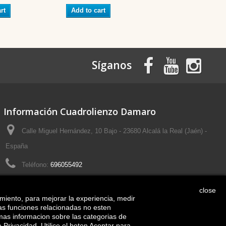
rt
Add to cart
Add to cart
Síganos
Información Cuadrolienzo Damaro
Calle Miguel Hernández, 10 Bajo - 23680 Alcalá la Real (Jaén) -
España
Teléfono:
696055492
Email:
cuadrolienzo@gmail.com
close
imiento, para mejorar la experiencia, medir
las funciones relacionadas no esten
mas informacion sobre las categorias de
e Privacidad. Utilice el boton Aceptar para