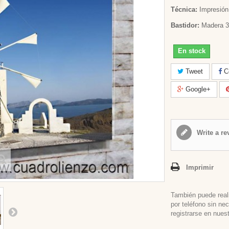
Técnica:
Impresión 
Bastidor:
Madera 3
En stock
Tweet
Co
Google+
Write a re
Imprimir
También puede real
por teléfono sin ne
registrarse en nues