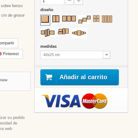
sobre lienzo
diseño
 cm de grosor
mpartir
medidas
Pinterest
40x25 cm
Añadir al carrito
view
izar su pedido
cesidad de
tra web.