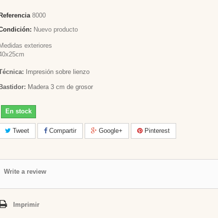
Referencia
8000
Condición:
Nuevo producto
Medidas exteriores
40x25cm
Técnica:
Impresión sobre lienzo
Bastidor:
Madera 3 cm de grosor
En stock
Tweet
Compartir
Google+
Pinterest
Write a review
Imprimir