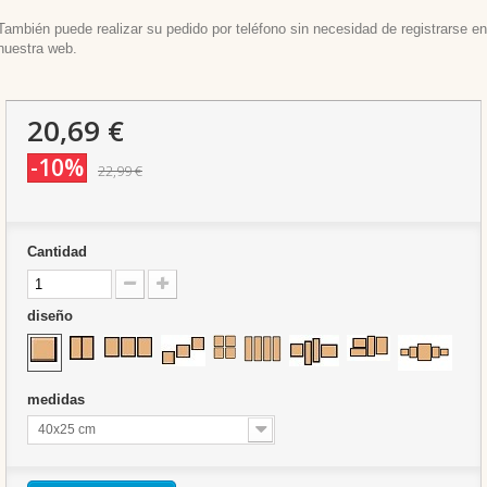
También puede realizar su pedido por teléfono sin necesidad de registrarse en
nuestra web.
20,69 €
-10%
22,99 €
Cantidad
diseño
medidas
40x25 cm