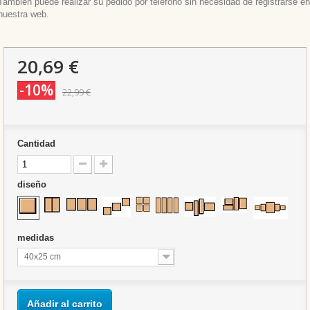
También puede realizar su pedido por teléfono sin necesidad de registrarse en
nuestra web.
20,69 €
-10%
22,99 €
Cantidad
diseño
medidas
40x25 cm
Añadir al carrito