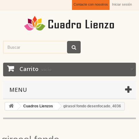
Contacte con nosotros
Iniciar sesión
Carrito
vacío
MENU
Cuadros Lienzos
girasol fondo desenfocado_4036