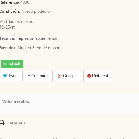
Referencia
4036
Condición:
Nuevo producto
Medidas exteriores
40x25cm
Técnica:
Impresión sobre lienzo
Bastidor:
Madera 3 cm de grosor
En stock
Tweet
Compartir
Google+
Pinterest
Write a review
Imprimir