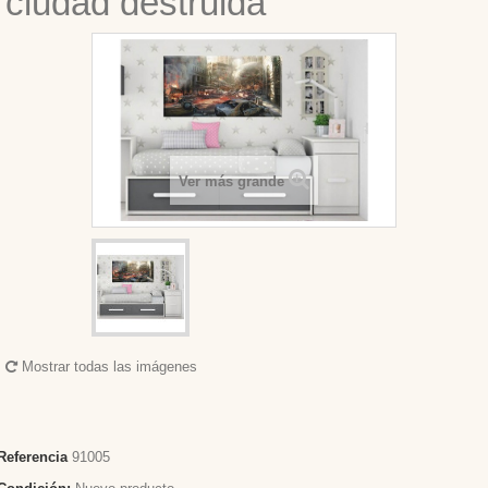
ciudad destruida
Ver más grande
Mostrar todas las imágenes
Referencia
91005