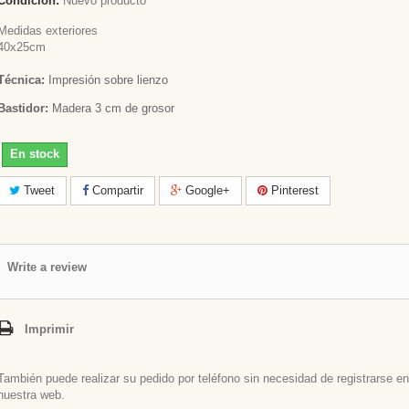
Condición:
Nuevo producto
Medidas exteriores
40x25cm
Técnica:
Impresión sobre lienzo
Bastidor:
Madera 3 cm de grosor
En stock
Tweet
Compartir
Google+
Pinterest
Write a review
Imprimir
También puede realizar su pedido por teléfono sin necesidad de registrarse en
nuestra web.