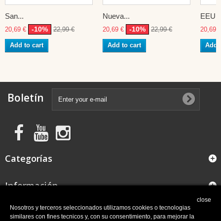
San...
Nueva...
EEUU
-10%
-10%
20,69 €
22,99 €
20,69 €
22,99 €
20,69 
Add to cart
Add to cart
Add t
Boletín
Categorías
Información
close
FAQ
Nosotros y terceros seleccionados utilizamos cookies o tecnologias
similares con fines tecnicos y, con su consentimiento, para mejorar la