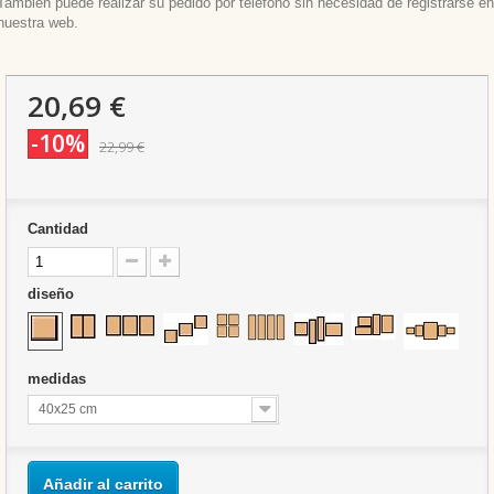
También puede realizar su pedido por teléfono sin necesidad de registrarse en
nuestra web.
20,69 €
-10%
22,99 €
Cantidad
diseño
medidas
40x25 cm
Añadir al carrito