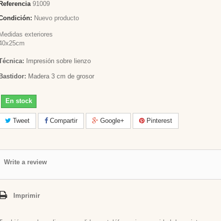
Referencia
91009
Condición:
Nuevo producto
Medidas exteriores
40x25cm
Técnica:
Impresión sobre lienzo
Bastidor:
Madera 3 cm de grosor
En stock
Tweet
Compartir
Google+
Pinterest
Write a review
Imprimir