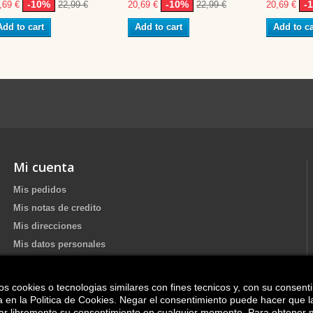
-10%
-10%
-
,69 €
22,99 €
20,69 €
22,99 €
20,69 €
Add to cart
Add to cart
Add to ca
Mi cuenta
Mis pedidos
Mis notas de credito
Mis direcciones
Mis datos personales
os cookies o tecnologias similares con fines tecnicos y, con su consent
Update your Cookie preferences
ica en la Politica de Cookies. Negar el consentimiento puede hacer que 
irar libremente su consentimiento en cualquier momento. Para obtener 