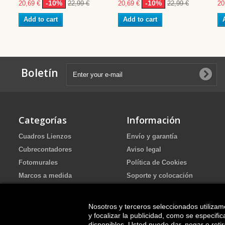
-10%
-10%
20,69 €
22,99 €
20,69 €
22,99 €
20
Add to cart
Add to cart
Boletín
Categorías
Información
Cuadros Lienzos
Envío y garantía
Cubrecontadores
Aviso legal
Fotomurales
Política de Cookies
Marcos a medida
Soporte y colocación
Portafotos de Arena Ritual de
Política de Privacidad
boda
FAQ
Nosotros y terceros seleccionados utilizam
Cuadros pintados
y focalizar la publicidad, como se especif
disponibles. Usted puede dar, negar o ret