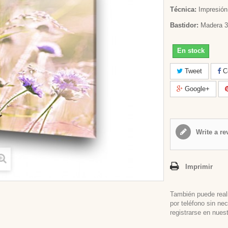
Técnica:
Impresión 
Bastidor:
Madera 3
En stock
Tweet
Co
Google+
Write a re
Imprimir
También puede real
por teléfono sin ne
registrarse en nues