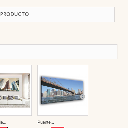
 PRODUCTO
e...
Puente...
The Golden...