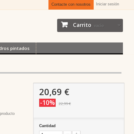
Iniciar sesión
Contacte con nosotros
Carrito
vacío
dros pintados
20,69 €
-10%
22,99 €
producto
Cantidad