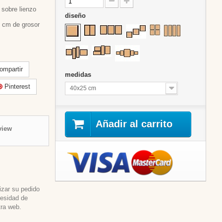
sobre lienzo
diseño
 cm de grosor
mpartir
medidas
Pinterest
40x25 cm
Añadir al carrito
view
izar su pedido
cesidad de
tra web.