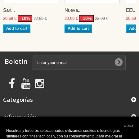
San...
Nueva...
EEUU
-10%
-10%
20,69 €
22,99 €
20,69 €
22,99 €
20,69 
Add to cart
Add to cart
Add t
Boletín
Categorías
Información
close
FAQ
Nosotros y terceros seleccionados utilizamos cookies o tecnologias
similares con fines tecnicos y, con su consentimiento, para mejorar la