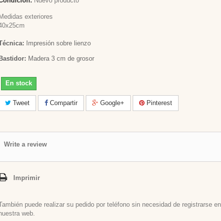
Condición:
Nuevo producto
Medidas exteriores
40x25cm
Técnica:
Impresión sobre lienzo
Bastidor:
Madera 3 cm de grosor
En stock
Tweet
Compartir
Google+
Pinterest
Write a review
Imprimir
También puede realizar su pedido por teléfono sin necesidad de registrarse en
nuestra web.