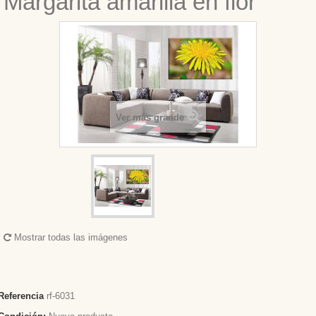
Margarita amarilla en flor
Ver más grande
Mostrar todas las imágenes
Referencia
rf-6031