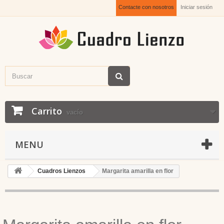
Contacte con nosotros
Iniciar sesión
Carrito
vacío
MENU
Cuadros Lienzos
Margarita amarilla en flor