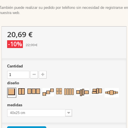
También puede realizar su pedido por teléfono sin necesidad de registrarse en
nuestra web.
20,69 €
-10%
22,99 €
Cantidad
diseño
medidas
40x25 cm