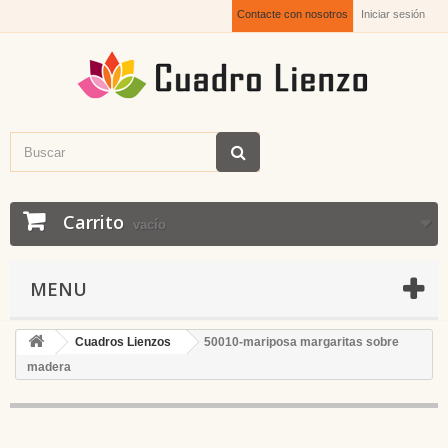
Contacte con nosotros
Iniciar sesión
Carrito
vacío
MENU
Cuadros Lienzos
50010-mariposa margaritas sobre
madera