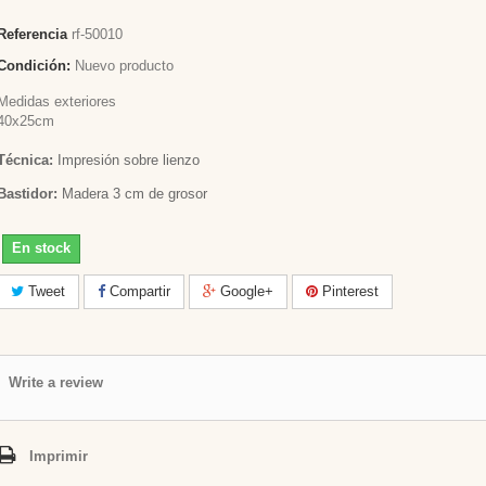
Referencia
rf-50010
Condición:
Nuevo producto
Medidas exteriores
40x25cm
Técnica:
Impresión sobre lienzo
Bastidor:
Madera 3 cm de grosor
En stock
Tweet
Compartir
Google+
Pinterest
Write a review
Imprimir