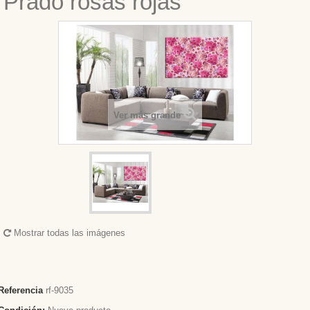
Prado rosas rojas
Ver más grande
Mostrar todas las imágenes
Referencia
rf-9035