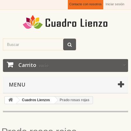
Contacte con nosotros
Iniciar sesión
Carrito
vacío
MENU
Cuadros Lienzos
Prado rosas rojas