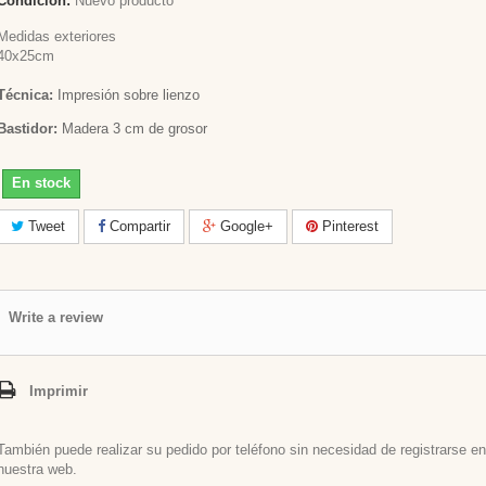
Condición:
Nuevo producto
Medidas exteriores
40x25cm
Técnica:
Impresión sobre lienzo
Bastidor:
Madera 3 cm de grosor
En stock
Tweet
Compartir
Google+
Pinterest
Write a review
Imprimir
También puede realizar su pedido por teléfono sin necesidad de registrarse en
nuestra web.