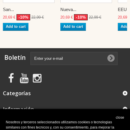
San...
Nueva...
EEUU
-10%
-10%
20,69 €
22,99 €
20,69 €
22,99 €
20,69 
Add to cart
Add to cart
Add t
Boletín
Categorías
Información
close
FAQ
Nosotros y terceros seleccionados utilizamos cookies o tecnologias
similares con fines tecnicos y, con su consentimiento, para mejorar la