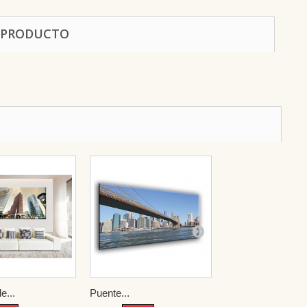
 PRODUCTO
e...
Puente...
The Golden...