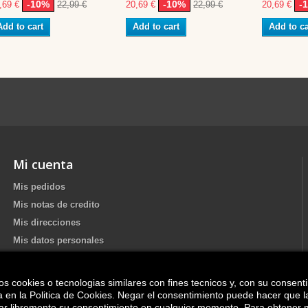
-10%
-10%
-
,69 €
22,99 €
20,69 €
22,99 €
20,69 €
Add to cart
Add to cart
Add to ca
Mi cuenta
Mis pedidos
Mis notas de credito
Mis direcciones
Mis datos personales
os cookies o tecnologias similares con fines tecnicos y, con su consent
Update your Cookie preferences
ica en la Politica de Cookies. Negar el consentimiento puede hacer que 
irar libremente su consentimiento en cualquier momento. Para obtener 