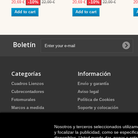
-10%
-10%
20,69 €
22,99 €
20,69 €
22,99 €
20
Add to cart
Add to cart
Boletín
Categorías
Información
Cuadros Lienzos
Envío y garantía
Cubrecontadores
Aviso legal
Fotomurales
Política de Cookies
Marcos a medida
Soporte y colocación
Portafotos de Arena Ritual de
Política de Privacidad
boda
FAQ
Nosotros y terceros seleccionados utilizam
Cuadros pintados
y focalizar la publicidad, como se especif
disponibles. Usted puede dar, negar o ret