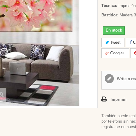
Técnica:
Impresión 
Bastidor:
Madera 3
En stock
Tweet
Co
Google+
Write a re
Imprimir
También puede real
por teléfono sin ne
registrarse en nues