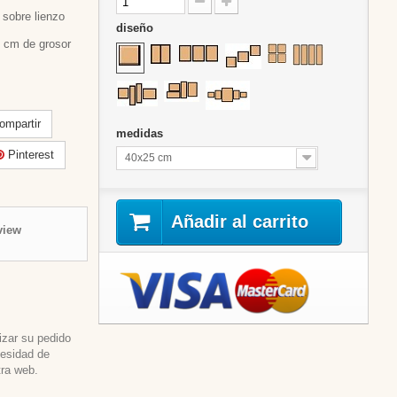
sobre lienzo
diseño
 cm de grosor
mpartir
medidas
Pinterest
40x25 cm
Añadir al carrito
view
izar su pedido
cesidad de
tra web.