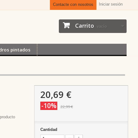
Iniciar sesión
Contacte con nosotros
Carrito
vacío
dros pintados
20,69 €
-10%
22,99 €
producto
Cantidad