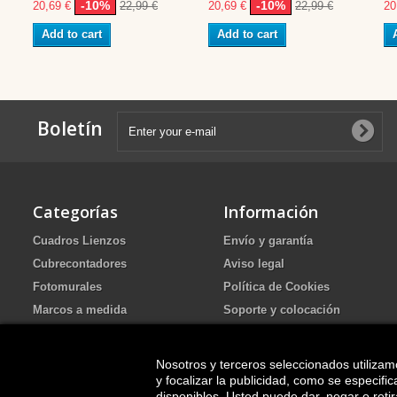
-10%
-10%
20,69 €
22,99 €
20,69 €
22,99 €
20
Add to cart
Add to cart
Boletín
Categorías
Información
Cuadros Lienzos
Envío y garantía
Cubrecontadores
Aviso legal
Fotomurales
Política de Cookies
Marcos a medida
Soporte y colocación
Portafotos de Arena Ritual de
Política de Privacidad
boda
FAQ
Nosotros y terceros seleccionados utilizam
Cuadros pintados
y focalizar la publicidad, como se especif
disponibles. Usted puede dar, negar o ret