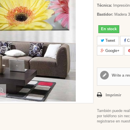
Técnica:
Impresión 
Bastidor:
Madera 3
En stock
Tweet
Co
Google+
Write a re
Imprimir
También puede real
por teléfono sin ne
registrarse en nues