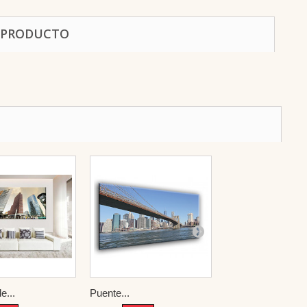
 PRODUCTO
e...
Puente...
The Golden...