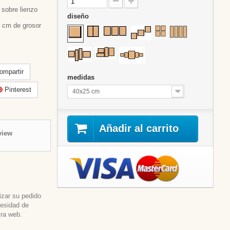
sobre lienzo
diseño
 cm de grosor
mpartir
medidas
Pinterest
40x25 cm
Añadir al carrito
view
izar su pedido
cesidad de
tra web.