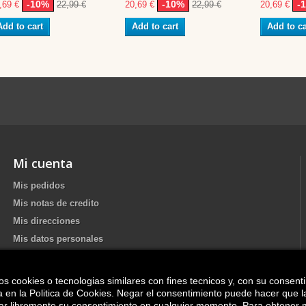
-10%
-10%
-
,69 €
22,99 €
20,69 €
22,99 €
20,69 €
Add to cart
Add to cart
Add to ca
Mi cuenta
Mis pedidos
Mis notas de credito
Mis direcciones
Mis datos personales
os cookies o tecnologias similares con fines tecnicos y, con su consent
Update your Cookie preferences
ica en la Politica de Cookies. Negar el consentimiento puede hacer que 
irar libremente su consentimiento en cualquier momento. Para obtener 