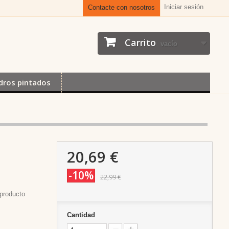
Iniciar sesión
Contacte con nosotros
Carrito
vacío
dros pintados
20,69 €
-10%
22,99 €
producto
Cantidad