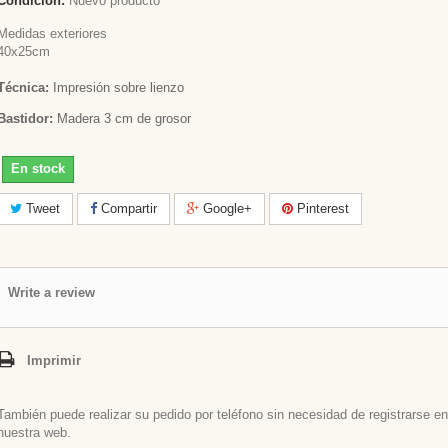
Condición:
Nuevo producto
Medidas exteriores
40x25cm
Técnica:
Impresión sobre lienzo
Bastidor:
Madera 3 cm de grosor
En stock
Tweet
Compartir
Google+
Pinterest
Write a review
Imprimir
También puede realizar su pedido por teléfono sin necesidad de registrarse en
nuestra web.