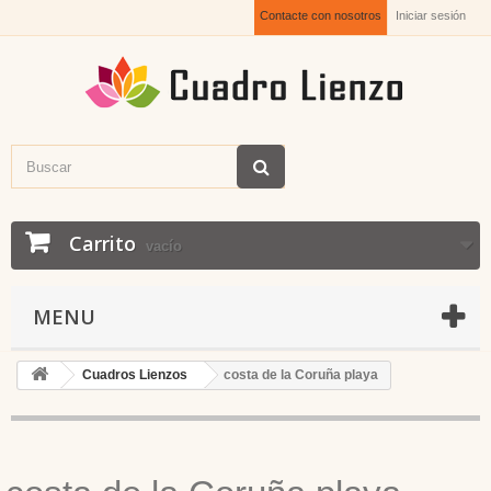
Contacte con nosotros
Iniciar sesión
Carrito
vacío
MENU
Cuadros Lienzos
costa de la Coruña playa