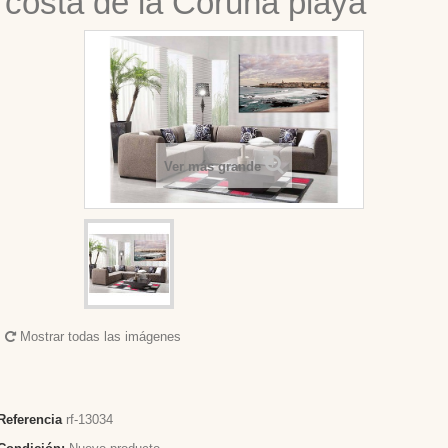
costa de la Coruña playa
Ver más grande
Mostrar todas las imágenes
Referencia
rf-13034