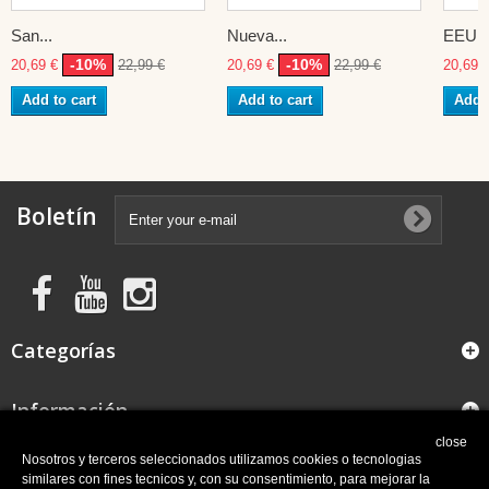
San...
Nueva...
EEUU
-10%
-10%
20,69 €
22,99 €
20,69 €
22,99 €
20,69 
Add to cart
Add to cart
Add t
Boletín
Categorías
Información
close
FAQ
Nosotros y terceros seleccionados utilizamos cookies o tecnologias
similares con fines tecnicos y, con su consentimiento, para mejorar la