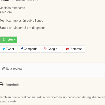
Condición:
Nuevo producto
Medidas exteriores
40x25cm
Técnica:
Impresión sobre lienzo
Bastidor:
Madera 3 cm de grosor
En stock
Tweet
Compartir
Google+
Pinterest
Write a review
Imprimir
También puede realizar su pedido por teléfono sin necesidad de registrarse en
nuestra web.