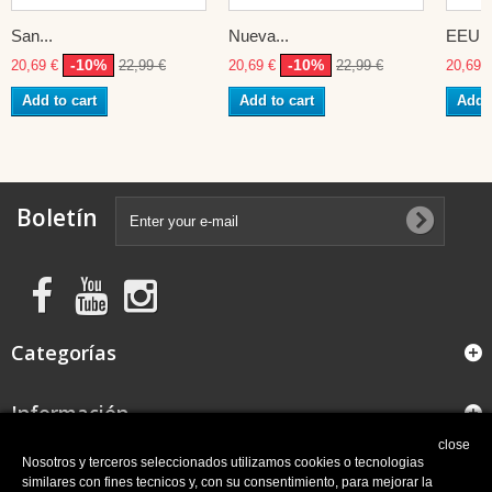
San...
Nueva...
EEUU
-10%
-10%
20,69 €
22,99 €
20,69 €
22,99 €
20,69 
Add to cart
Add to cart
Add t
Boletín
Categorías
Información
close
FAQ
Nosotros y terceros seleccionados utilizamos cookies o tecnologias
similares con fines tecnicos y, con su consentimiento, para mejorar la