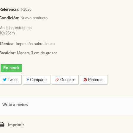
Referencia
rf-1026
Condición:
Nuevo producto
Medidas exteriores
40x25cm
Técnica:
Impresión sobre lienzo
Bastidor:
Madera 3 cm de grosor
En stock
Tweet
Compartir
Google+
Pinterest
Write a review
Imprimir