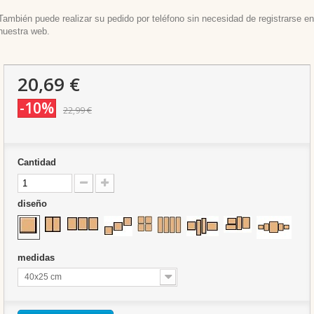
También puede realizar su pedido por teléfono sin necesidad de registrarse en
nuestra web.
20,69 €
-10%
22,99 €
Cantidad
diseño
medidas
40x25 cm