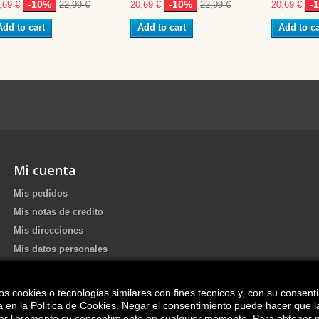
-10%
-10%
-
,69 €
22,99 €
20,69 €
22,99 €
20,69 €
Add to cart
Add to cart
Add to ca
Mi cuenta
Mis pedidos
Mis notas de credito
Mis direcciones
Mis datos personales
os cookies o tecnologias similares con fines tecnicos y, con su consent
Update your Cookie preferences
ica en la Politica de Cookies. Negar el consentimiento puede hacer que 
irar libremente su consentimiento en cualquier momento. Para obtener 