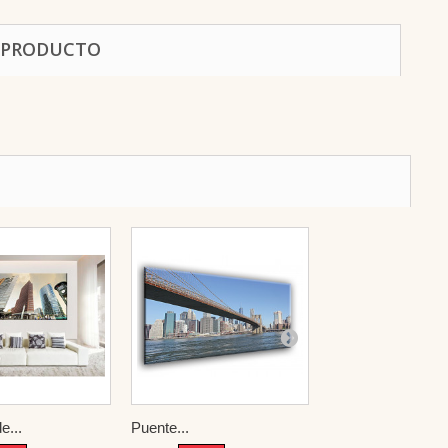
 PRODUCTO
e...
Puente...
The Golden...