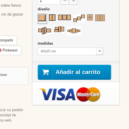
sobre lienzo
diseño
 cm de grosor
mpartir
medidas
Pinterest
40x25 cm
Añadir al carrito
view
izar su pedido
cesidad de
tra web.