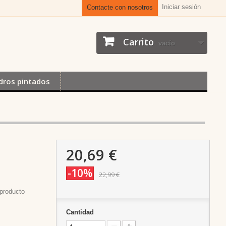
Iniciar sesión
Contacte con nosotros
Carrito
vacío
dros pintados
20,69 €
-10%
22,99 €
producto
Cantidad