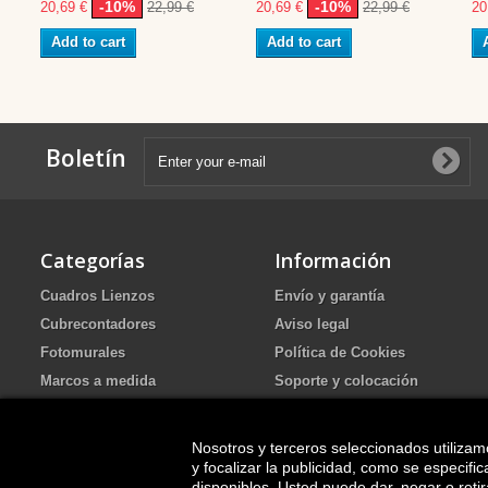
-10%
-10%
20,69 €
22,99 €
20,69 €
22,99 €
20
Add to cart
Add to cart
Boletín
Categorías
Información
Cuadros Lienzos
Envío y garantía
Cubrecontadores
Aviso legal
Fotomurales
Política de Cookies
Marcos a medida
Soporte y colocación
Portafotos de Arena Ritual de
Política de Privacidad
boda
FAQ
Nosotros y terceros seleccionados utilizam
Cuadros pintados
y focalizar la publicidad, como se especif
disponibles. Usted puede dar, negar o ret