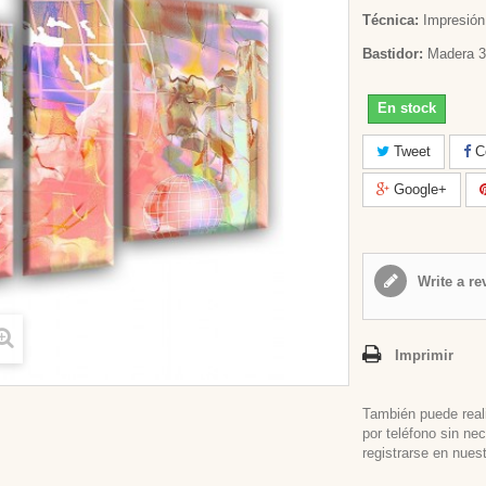
Técnica:
Impresión 
Bastidor:
Madera 3
En stock
Tweet
Co
Google+
Write a re
Imprimir
También puede real
por teléfono sin ne
registrarse en nues