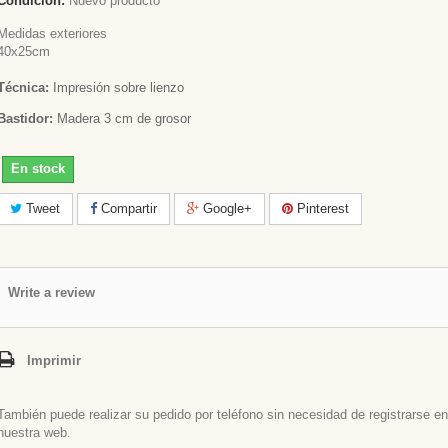
Condición:
Nuevo producto
Medidas exteriores
40x25cm
Técnica:
Impresión sobre lienzo
Bastidor:
Madera 3 cm de grosor
En stock
Tweet
Compartir
Google+
Pinterest
Write a review
Imprimir
También puede realizar su pedido por teléfono sin necesidad de registrarse en
nuestra web.