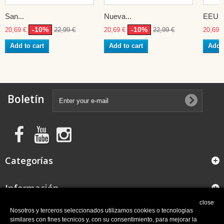
San...
Nueva...
EEUU
-10%
-10%
20,69 €
22,99 €
20,69 €
22,99 €
20,69 
Add to cart
Add to cart
Add t
Boletín
Categorías
Información
close
FAQ
Nosotros y terceros seleccionados utilizamos cookies o tecnologias
similares con fines tecnicos y, con su consentimiento, para mejorar la