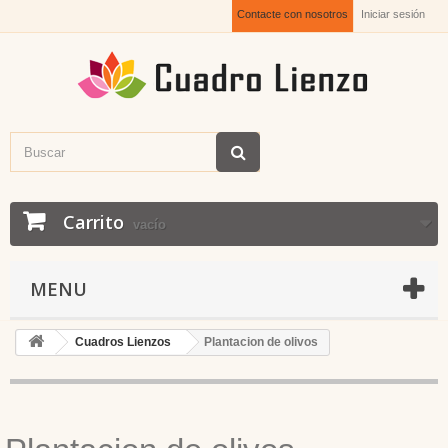
Contacte con nosotros
Iniciar sesión
Carrito
vacío
MENU
Cuadros Lienzos
Plantacion de olivos