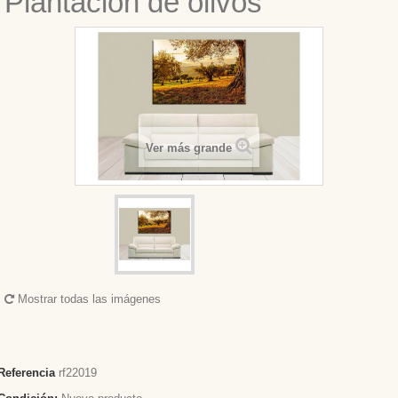
Plantacion de olivos
Ver más grande
Mostrar todas las imágenes
Referencia
rf22019