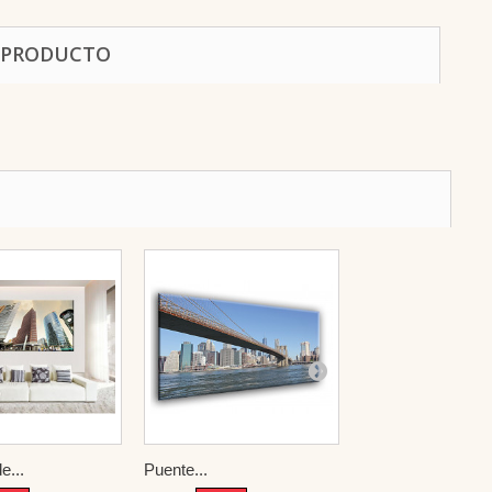
 PRODUCTO
e...
Puente...
The Golden...