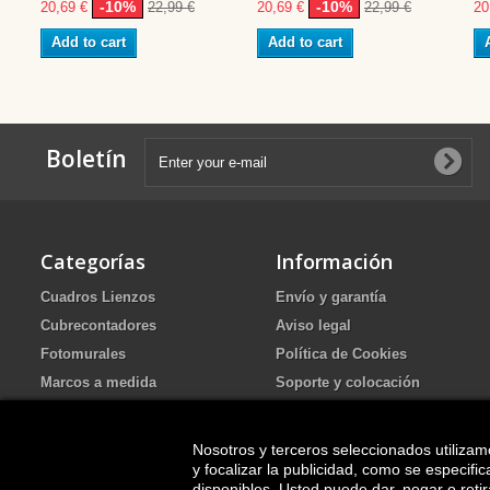
-10%
-10%
20,69 €
22,99 €
20,69 €
22,99 €
20
Add to cart
Add to cart
Boletín
Categorías
Información
Cuadros Lienzos
Envío y garantía
Cubrecontadores
Aviso legal
Fotomurales
Política de Cookies
Marcos a medida
Soporte y colocación
Portafotos de Arena Ritual de
Política de Privacidad
boda
FAQ
Nosotros y terceros seleccionados utilizam
Cuadros pintados
y focalizar la publicidad, como se especif
disponibles. Usted puede dar, negar o ret