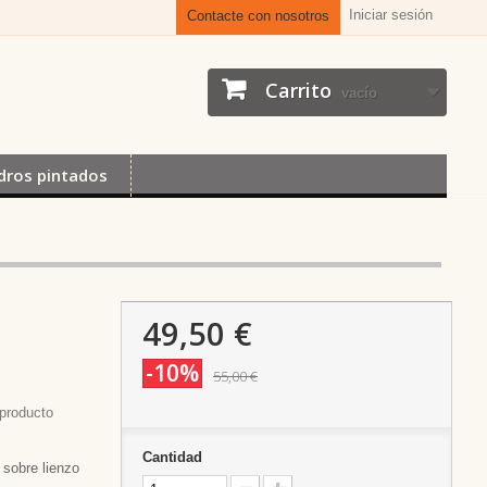
Iniciar sesión
Contacte con nosotros
Carrito
vacío
dros pintados
49,50 €
-10%
55,00 €
producto
Cantidad
sobre lienzo