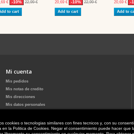
-10%
-10%
-
,69 €
22,99 €
20,69 €
22,99 €
20,69 €
Add to cart
Add to cart
Add to ca
Mi cuenta
Mis pedidos
Mis notas de credito
Mis direcciones
Mis datos personales
os cookies o tecnologias similares con fines tecnicos y, con su consent
Update your Cookie preferences
ica en la Politica de Cookies. Negar el consentimiento puede hacer que 
irar libremente su consentimiento en cualquier momento. Para obtener 