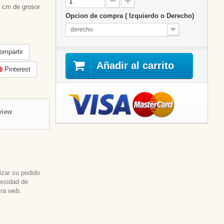
 cm de grosor
Opcion de compra ( Izquierdo o Derecho)
derecho
mpartir
Añadir al carrito
Pinterest
view
izar su pedido
cesidad de
tra web.