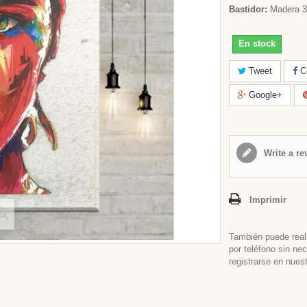
Bastidor:
Madera 3
En stock
Tweet
Co
Google+
Write a re
Imprimir
También puede real
por teléfono sin ne
registrarse en nues