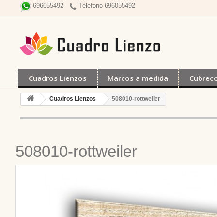
Télefono 696055492
696055492
Cuadros Lienzos
Marcos a medida
Cubrec
Cuadros Lienzos
508010-rottweiler
508010-rottweiler