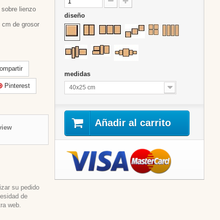
sobre lienzo
diseño
 cm de grosor
mpartir
medidas
Pinterest
40x25 cm
Añadir al carrito
view
izar su pedido
cesidad de
tra web.