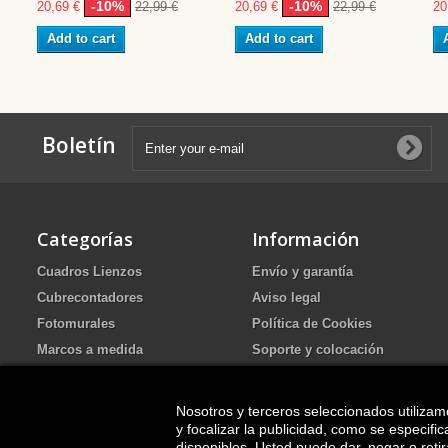
-10%
-10%
20,69 €
22,99 €
20,69 €
22,99 €
20
Add to cart
Add to cart
Boletín
Categorías
Información
Cuadros Lienzos
Envío y garantía
Cubrecontadores
Aviso legal
Fotomurales
Política de Cookies
Marcos a medida
Soporte y colocación
Portafotos de Arena Ritual de
Política de Privacidad
boda
FAQ
Nosotros y terceros seleccionados utilizam
Cuadros pintados
y focalizar la publicidad, como se especif
disponibles. Usted puede dar, negar o ret