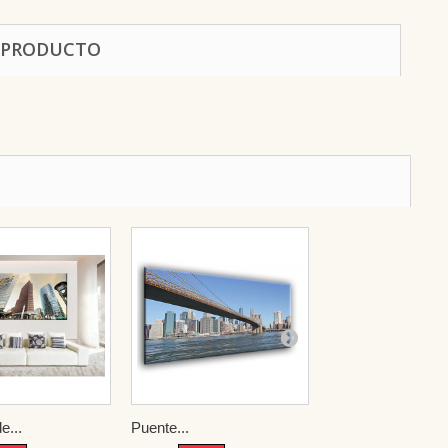
 PRODUCTO
e...
Puente...
The Golden...