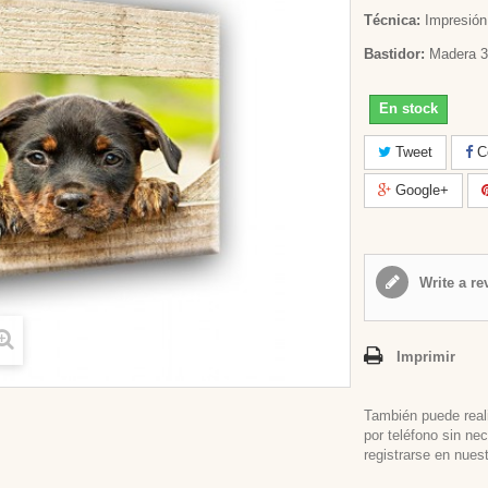
Técnica:
Impresión 
Bastidor:
Madera 3
En stock
Tweet
Co
Google+
Write a re
Imprimir
También puede real
por teléfono sin ne
registrarse en nues