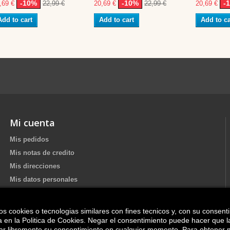
-10%
-10%
-
,69 €
22,99 €
20,69 €
22,99 €
20,69 €
Add to cart
Add to cart
Add to ca
Mi cuenta
Mis pedidos
Mis notas de credito
Mis direcciones
Mis datos personales
os cookies o tecnologias similares con fines tecnicos y, con su consent
Update your Cookie preferences
ica en la Politica de Cookies. Negar el consentimiento puede hacer que 
irar libremente su consentimiento en cualquier momento. Para obtener 