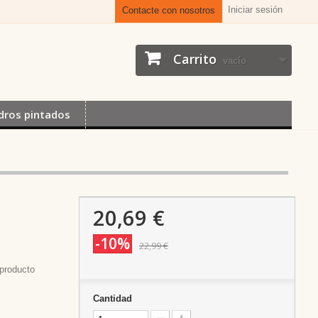
Iniciar sesión
Contacte con nosotros
Carrito
vacío
dros pintados
20,69 €
-10%
22,99 €
producto
Cantidad