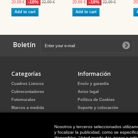
-10%
-10%
20,69 €
22,99 €
20,69 €
22,99 €
20
Add to cart
Add to cart
Boletín
Categorías
Información
Cuadros Lienzos
Envío y garantía
Cubrecontadores
Aviso legal
Fotomurales
Política de Cookies
Marcos a medida
Soporte y colocación
Portafotos de Arena Ritual de
Política de Privacidad
boda
FAQ
Nosotros y terceros seleccionados utilizam
Cuadros pintados
y focalizar la publicidad, como se especif
disponibles. Usted puede dar, negar o ret