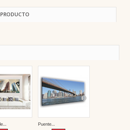
 PRODUCTO
e...
Puente...
The Golden...