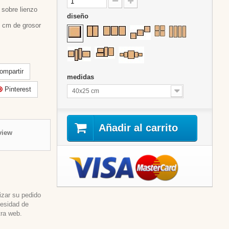
sobre lienzo
diseño
 cm de grosor
mpartir
medidas
Pinterest
40x25 cm
Añadir al carrito
view
izar su pedido
cesidad de
tra web.