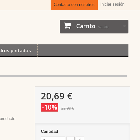
Iniciar sesión
Contacte con nosotros
Carrito
vacío
dros pintados
20,69 €
-10%
22,99 €
producto
Cantidad