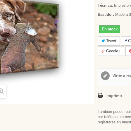
Técnica:
Impresión 
Bastidor:
Madera 3
En stock
Tweet
Co
Google+
Write a re
Imprimir
También puede real
por teléfono sin ne
registrarse en nues