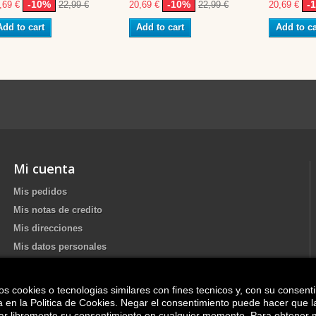
-10%
-10%
-
,69 €
22,99 €
20,69 €
22,99 €
20,69 €
Add to cart
Add to cart
Add to ca
Mi cuenta
Mis pedidos
Mis notas de credito
Mis direcciones
Mis datos personales
os cookies o tecnologias similares con fines tecnicos y, con su consent
Update your Cookie preferences
ica en la Politica de Cookies. Negar el consentimiento puede hacer que 
irar libremente su consentimiento en cualquier momento. Para obtener 