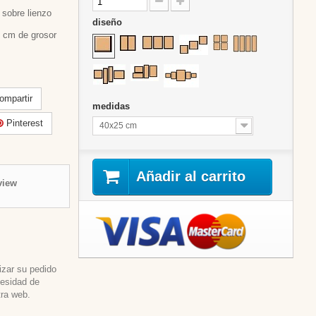
sobre lienzo
diseño
 cm de grosor
mpartir
medidas
Pinterest
40x25 cm
Añadir al carrito
view
izar su pedido
cesidad de
tra web.