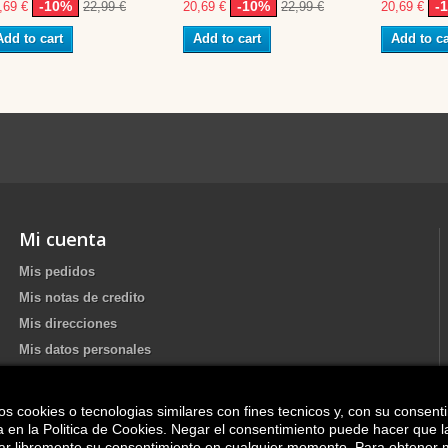
-10%
-10%
-
,69 €
22,99 €
20,69 €
22,99 €
20,69 €
Add to cart
Add to cart
Add to ca
Mi cuenta
Mis pedidos
Mis notas de credito
Mis direcciones
Mis datos personales
os cookies o tecnologias similares con fines tecnicos y, con su consent
Update your Cookie preferences
ica en la Politica de Cookies. Negar el consentimiento puede hacer que 
irar libremente su consentimiento en cualquier momento. Para obtener 