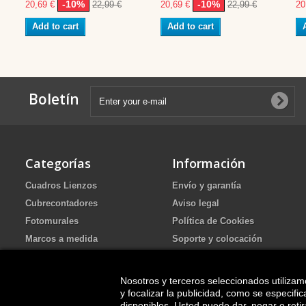
-10%
-10%
20,69 €
22,99 €
20,69 €
22,99 €
20
Add to cart
Add to cart
Boletín
Categorías
Información
Cuadros Lienzos
Envío y garantía
Cubrecontadores
Aviso legal
Fotomurales
Política de Cookies
Marcos a medida
Soporte y colocación
Portafotos de Arena Ritual de
Política de Privacidad
boda
FAQ
Nosotros y terceros seleccionados utilizam
Cuadros pintados
y focalizar la publicidad, como se especif
disponibles. Usted puede dar, negar o ret