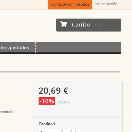
Iniciar sesión
Contacte con nosotros
Carrito
vacío
dros pintados
20,69 €
-10%
22,99 €
producto
Cantidad