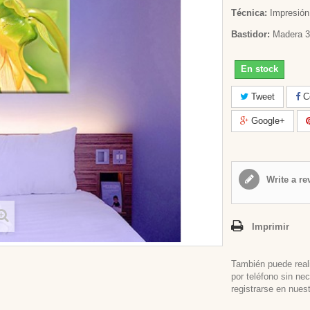
Técnica:
Impresión 
Bastidor:
Madera 3
En stock
Tweet
Co
Google+
Write a re
Imprimir
También puede real
por teléfono sin ne
registrarse en nues