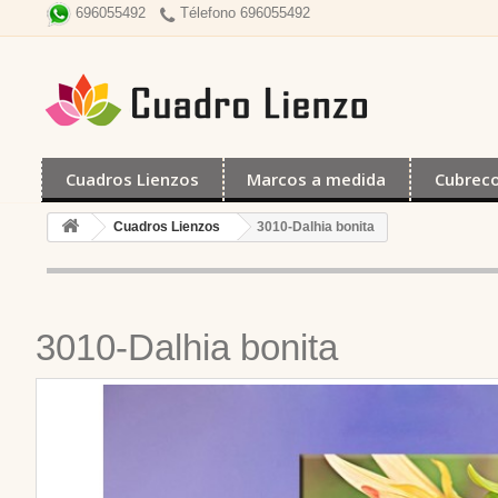
Télefono 696055492
696055492
Cuadros Lienzos
Marcos a medida
Cubrec
Cuadros Lienzos
3010-Dalhia bonita
3010-Dalhia bonita