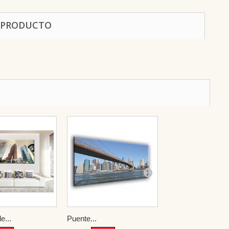
 PRODUCTO
e...
Puente...
The Golden...