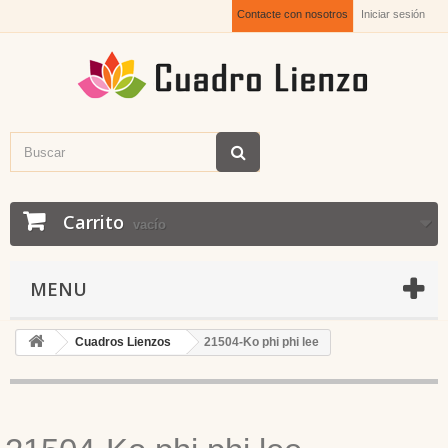
Contacte con nosotros
Iniciar sesión
Carrito
vacío
MENU
Cuadros Lienzos
21504-Ko phi phi lee