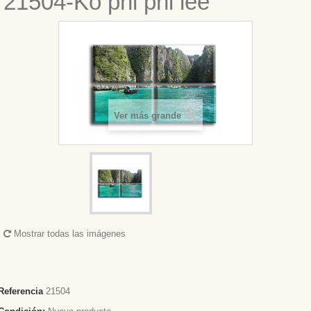
21504-Ko phi phi lee
Ver más grande
Mostrar todas las imágenes
Referencia
21504