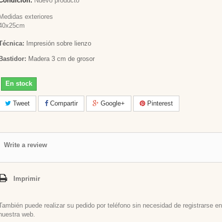
Condición:
Nuevo producto
Medidas exteriores
40x25cm
Técnica:
Impresión sobre lienzo
Bastidor:
Madera 3 cm de grosor
En stock
Tweet
Compartir
Google+
Pinterest
Write a review
Imprimir
También puede realizar su pedido por teléfono sin necesidad de registrarse en
nuestra web.