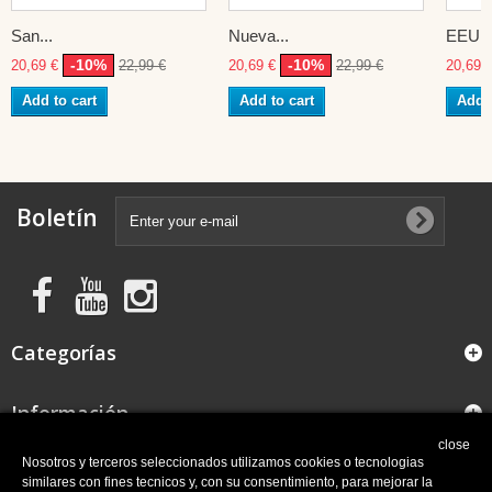
San...
Nueva...
EEUU
-10%
-10%
20,69 €
22,99 €
20,69 €
22,99 €
20,69 
Add to cart
Add to cart
Add t
Boletín
Categorías
Información
close
FAQ
Nosotros y terceros seleccionados utilizamos cookies o tecnologias
similares con fines tecnicos y, con su consentimiento, para mejorar la