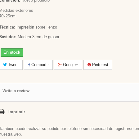
Condición:
Nuevo producto
Medidas exteriores
40x25cm
Técnica:
Impresión sobre lienzo
Bastidor:
Madera 3 cm de grosor
En stock
Tweet
Compartir
Google+
Pinterest
Write a review
Imprimir
También puede realizar su pedido por teléfono sin necesidad de registrarse en
nuestra web.