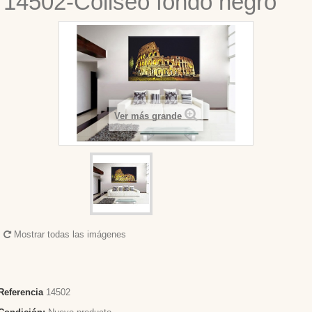
14502-Coliseo fondo negro
Ver más grande
Mostrar todas las imágenes
Referencia
14502