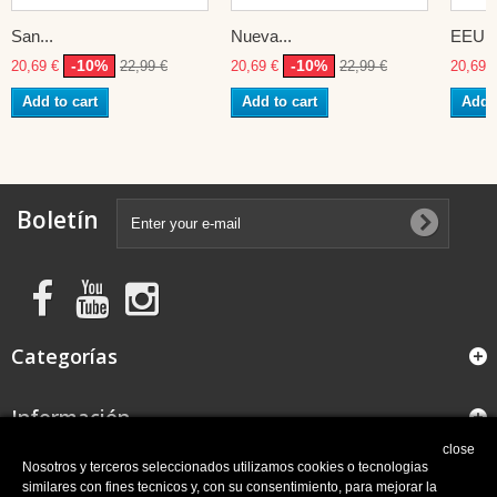
San...
Nueva...
EEUU
-10%
-10%
20,69 €
22,99 €
20,69 €
22,99 €
20,69 
Add to cart
Add to cart
Add t
Boletín
Categorías
Información
close
FAQ
Nosotros y terceros seleccionados utilizamos cookies o tecnologias
similares con fines tecnicos y, con su consentimiento, para mejorar la