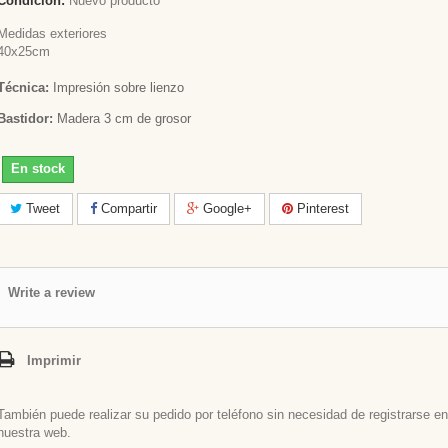
Condición:
Nuevo producto
Medidas exteriores
40x25cm
Técnica:
Impresión sobre lienzo
Bastidor:
Madera 3 cm de grosor
En stock
Tweet
Compartir
Google+
Pinterest
Write a review
Imprimir
También puede realizar su pedido por teléfono sin necesidad de registrarse en
nuestra web.