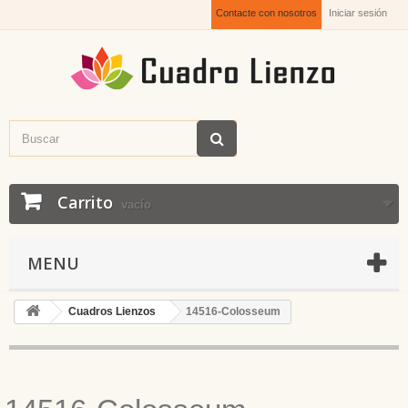
Contacte con nosotros
Iniciar sesión
Carrito
vacío
MENU
Cuadros Lienzos
14516-Colosseum