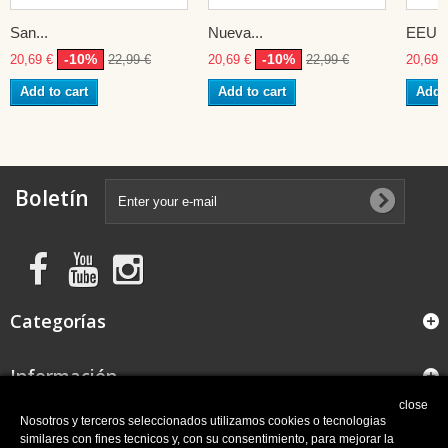
San...
Nueva...
EEUU
-10%
-10%
20,69 €
22,99 €
20,69 €
22,99 €
20,69 
Add to cart
Add to cart
Add t
Boletín
Categorías
Información
close
FAQ
Nosotros y terceros seleccionados utilizamos cookies o tecnologias
similares con fines tecnicos y, con su consentimiento, para mejorar la