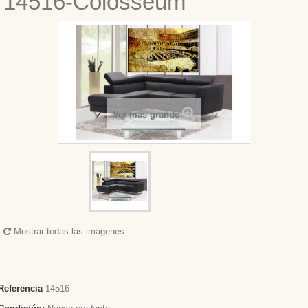
14516-Colosseum
Ver más grande
Mostrar todas las imágenes
Referencia
14516