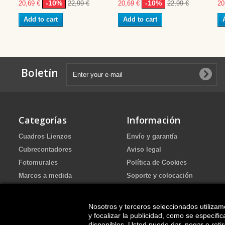
-10%
-10%
20,69 €
22,99 €
20,69 €
22,99 €
20
Add to cart
Add to cart
Boletín
Categorías
Información
Cuadros Lienzos
Envío y garantía
Cubrecontadores
Aviso legal
Fotomurales
Política de Cookies
Marcos a medida
Soporte y colocación
Portafotos de Arena Ritual de
Política de Privacidad
boda
FAQ
Nosotros y terceros seleccionados utilizam
Cuadros pintados
y focalizar la publicidad, como se especif
disponibles. Usted puede dar, negar o ret