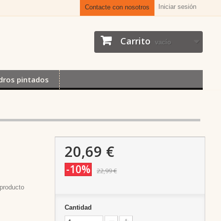
Iniciar sesión
Contacte con nosotros
Carrito
vacío
dros pintados
20,69 €
-10%
22,99 €
producto
Cantidad