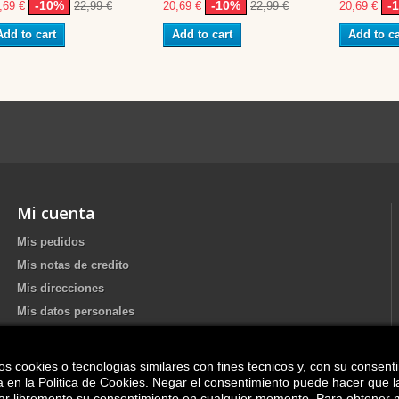
-10%
-10%
-
,69 €
22,99 €
20,69 €
22,99 €
20,69 €
Add to cart
Add to cart
Add to ca
Mi cuenta
Mis pedidos
Mis notas de credito
Mis direcciones
Mis datos personales
os cookies o tecnologias similares con fines tecnicos y, con su consent
Update your Cookie preferences
ica en la Politica de Cookies. Negar el consentimiento puede hacer que 
irar libremente su consentimiento en cualquier momento. Para obtener 