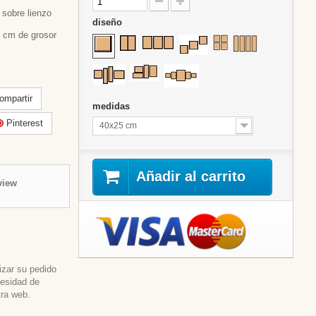
sobre lienzo
diseño
 cm de grosor
mpartir
medidas
Pinterest
40x25 cm
Añadir al carrito
view
izar su pedido
cesidad de
tra web.