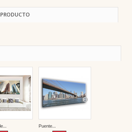
 PRODUCTO
e...
Puente...
The Golden...