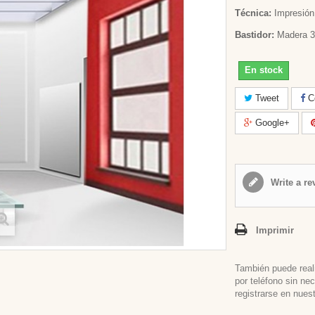
Técnica:
Impresión 
Bastidor:
Madera 3
En stock
Tweet
Co
Google+
Write a re
Imprimir
También puede real
por teléfono sin ne
registrarse en nues