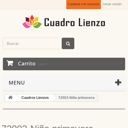
Contacte con nosotros
Iniciar sesión
Carrito
vacío
MENU
Cuadros Lienzos
72003-Niña primavera