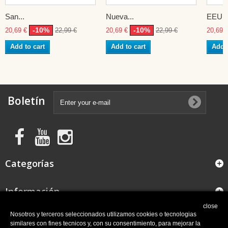
San...
Nueva...
EEUU
-10%
-10%
20,69 €
22,99 €
20,69 €
22,99 €
20,69 
Add to cart
Add to cart
Add t
Boletín
Categorías
Información
close
FAQ
Nosotros y terceros seleccionados utilizamos cookies o tecnologias
similares con fines tecnicos y, con su consentimiento, para mejorar la