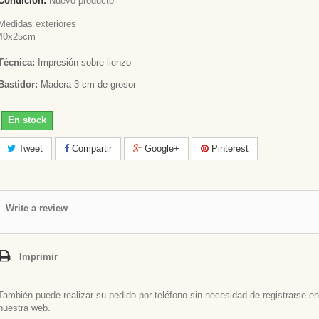
Condición:
Nuevo producto
Medidas exteriores
40x25cm
Técnica:
Impresión sobre lienzo
Bastidor:
Madera 3 cm de grosor
En stock
Tweet
Compartir
Google+
Pinterest
Write a review
Imprimir
También puede realizar su pedido por teléfono sin necesidad de registrarse en
nuestra web.