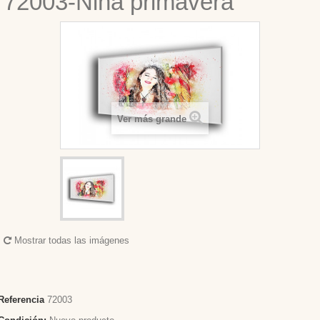
72003-Niña primavera
Ver más grande
Mostrar todas las imágenes
Referencia
72003