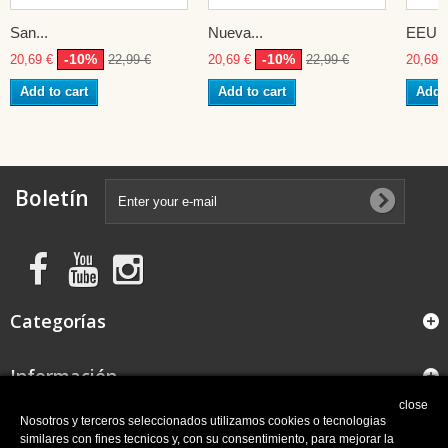
San...
Nueva...
EEUU
-10%
-10%
20,69 €
22,99 €
20,69 €
22,99 €
20,69 
Add to cart
Add to cart
Add t
Boletín
Categorías
Información
close
FAQ
Nosotros y terceros seleccionados utilizamos cookies o tecnologias
similares con fines tecnicos y, con su consentimiento, para mejorar la