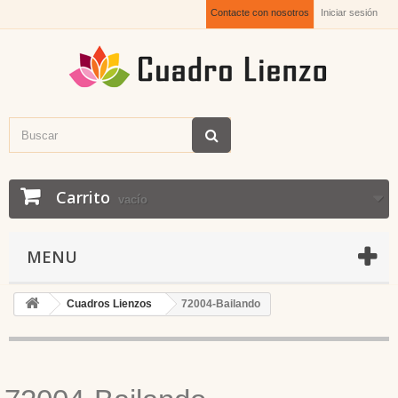
Contacte con nosotros
Iniciar sesión
Carrito
vacío
MENU
Cuadros Lienzos
72004-Bailando