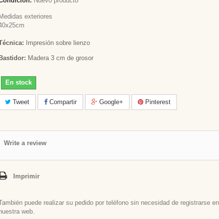
Condición:
Nuevo producto
Medidas exteriores
40x25cm
Técnica:
Impresión sobre lienzo
Bastidor:
Madera 3 cm de grosor
En stock
Tweet
Compartir
Google+
Pinterest
Write a review
Imprimir
También puede realizar su pedido por teléfono sin necesidad de registrarse en
nuestra web.