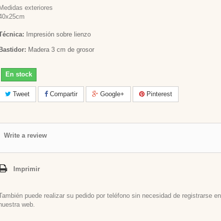
Medidas exteriores
40x25cm
Técnica:
Impresión sobre lienzo
Bastidor:
Madera 3 cm de grosor
En stock
Tweet
Compartir
Google+
Pinterest
Write a review
Imprimir
También puede realizar su pedido por teléfono sin necesidad de registrarse en
nuestra web.