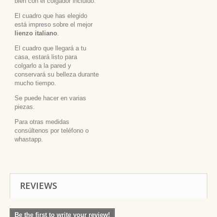
bien con el colgador incluido.
El cuadro que has elegido
está impreso sobre el mejor
lienzo italiano
.
El cuadro que llegará a tu
casa, estará listo para
colgarlo a la pared y
conservará su belleza durante
mucho tiempo.
Se puede hacer en varias
piezas.
Para otras medidas
consúltenos por teléfono o
whastapp.
REVIEWS
Be the first to write your review!