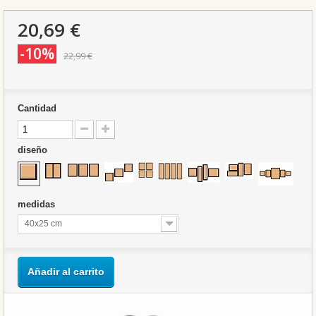
20,69 €
-10%
22,99 €
Cantidad
diseño
medidas
40x25 cm
Añadir al carrito