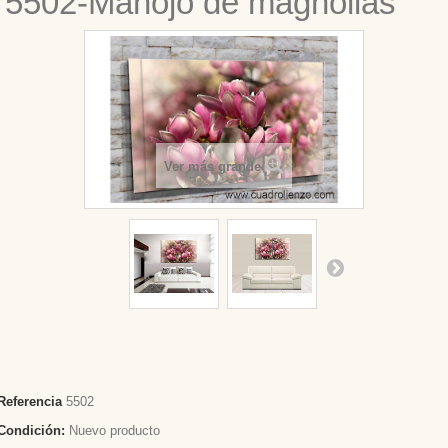
5502-Manojo de magnolias
Ver más grande
Referencia
5502
Condición:
Nuevo producto