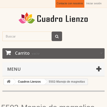
Contacte con nosotros
Iniciar sesión
Carrito
vacío
MENU
Cuadros Lienzos
5502-Manojo de magnolias