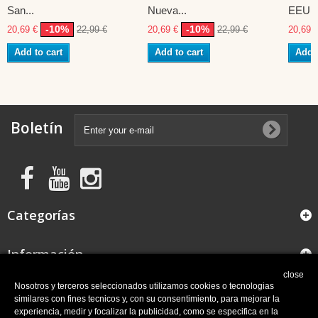
San...
Nueva...
EEUU
-10%
-10%
20,69 €
22,99 €
20,69 €
22,99 €
20,69 
Add to cart
Add to cart
Add t
Boletín
Categorías
Información
close
FAQ
Nosotros y terceros seleccionados utilizamos cookies o tecnologias
similares con fines tecnicos y, con su consentimiento, para mejorar la
experiencia, medir y focalizar la publicidad, como se especifica en la