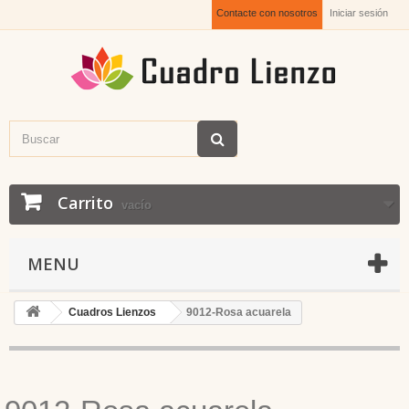
Contacte con nosotros
Iniciar sesión
Carrito
vacío
MENU
Cuadros Lienzos
9012-Rosa acuarela