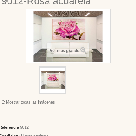
9012-Rosa acuarela
Ver más grande
Mostrar todas las imágenes
Referencia
9012