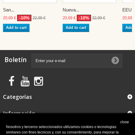
San...
Nueva...
EEUU
-10%
-10%
20,69 €
22,99 €
20,69 €
22,99 €
20,69 
Add to cart
Add to cart
Add t
Boletín
Categorías
Información
close
FAQ
Nosotros y terceros seleccionados utilizamos cookies o tecnologias
similares con fines tecnicos y, con su consentimiento, para mejorar la