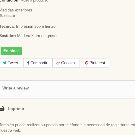
Condición:
Nuevo producto
Medidas exteriores
40x25cm
Técnica:
Impresión sobre lienzo
Bastidor:
Madera 3 cm de grosor
En stock
Tweet
Compartir
Google+
Pinterest
Write a review
Imprimir
También puede realizar su pedido por teléfono sin necesidad de registrarse en
nuestra web.