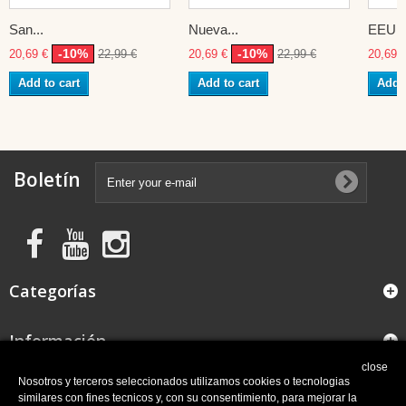
San...
Nueva...
EEUU
-10%
-10%
20,69 €
22,99 €
20,69 €
22,99 €
20,69 
Add to cart
Add to cart
Add t
Boletín
Categorías
Información
close
FAQ
Nosotros y terceros seleccionados utilizamos cookies o tecnologias
similares con fines tecnicos y, con su consentimiento, para mejorar la