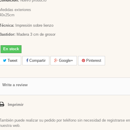
Condición:
Nuevo producto
Medidas exteriores
40x25cm
Técnica:
Impresión sobre lienzo
Bastidor:
Madera 3 cm de grosor
En stock
Tweet
Compartir
Google+
Pinterest
Write a review
Imprimir
También puede realizar su pedido por teléfono sin necesidad de registrarse en
nuestra web.