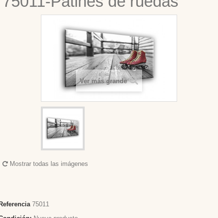
75011-Patines de ruedas
Ver más grande
Mostrar todas las imágenes
Referencia
75011