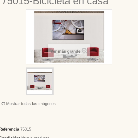
75015-Bicicleta en casa
Ver más grande
Mostrar todas las imágenes
Referencia
75015