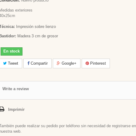
Condición:
Nuevo producto
Medidas exteriores
40x25cm
Técnica:
Impresión sobre lienzo
Bastidor:
Madera 3 cm de grosor
En stock
Tweet
Compartir
Google+
Pinterest
Write a review
Imprimir
También puede realizar su pedido por teléfono sin necesidad de registrarse en
nuestra web.