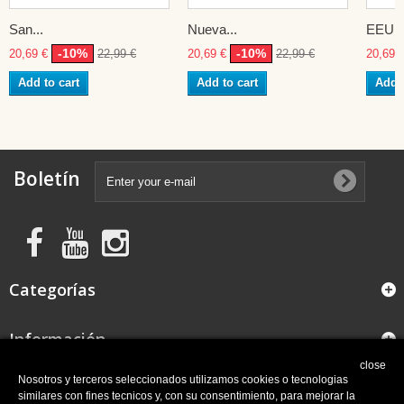
San...
Nueva...
EEUU
-10%
-10%
20,69 €
22,99 €
20,69 €
22,99 €
20,69 
Add to cart
Add to cart
Add t
Boletín
Categorías
Información
close
FAQ
Nosotros y terceros seleccionados utilizamos cookies o tecnologias
similares con fines tecnicos y, con su consentimiento, para mejorar la