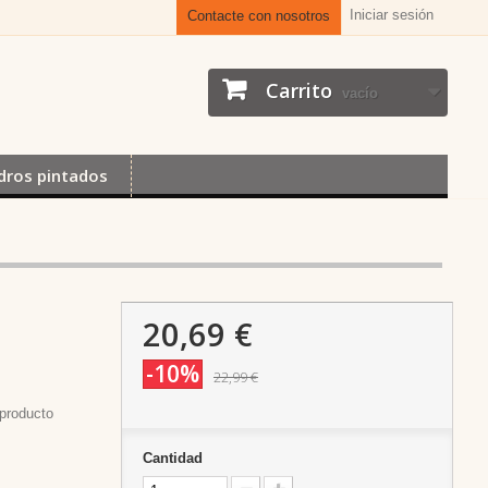
Iniciar sesión
Contacte con nosotros
Carrito
vacío
dros pintados
20,69 €
-10%
22,99 €
producto
Cantidad