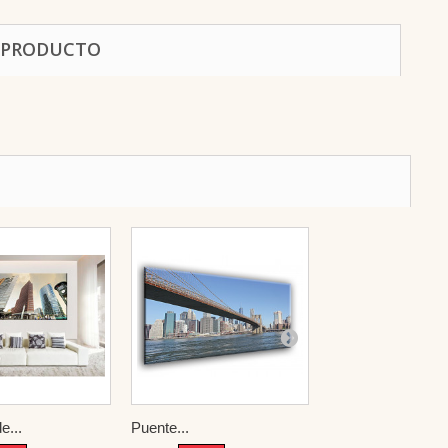
 PRODUCTO
e...
Puente...
The Golden...