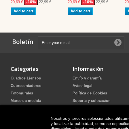
-10%
-10%
20,69 €
22,99 €
20,69 €
22,99 €
20
Add to cart
Add to cart
Boletín
Categorías
Información
Cuadros Lienzos
Envío y garantía
Cubrecontadores
Aviso legal
Fotomurales
Política de Cookies
Marcos a medida
Soporte y colocación
Portafotos de Arena Ritual de
Política de Privacidad
boda
FAQ
Nosotros y terceros seleccionados utilizam
Cuadros pintados
y focalizar la publicidad, como se especif
disponibles. Usted puede dar, negar o ret