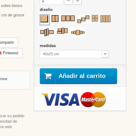
sobre lienzo
diseño
 cm de grosor
mpartir
medidas
Pinterest
40x25 cm
Añadir al carrito
view
izar su pedido
cesidad de
tra web.