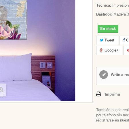
Técnica:
Impresión 
Bastidor:
Madera 3
En stock
Tweet
Co
Google+
Write a re
Imprimir
También puede real
por teléfono sin ne
registrarse en nues