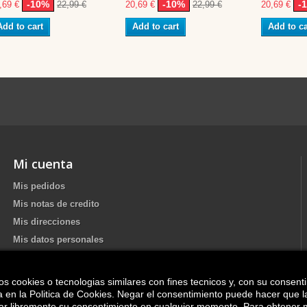
-10%
-10%
-
,69 €
22,99 €
20,69 €
22,99 €
20,69 €
Add to cart
Add to cart
Add to ca
Mi cuenta
Mis pedidos
Mis notas de credito
Mis direcciones
Mis datos personales
os cookies o tecnologias similares con fines tecnicos y, con su consent
Update your Cookie preferences
ica en la Politica de Cookies. Negar el consentimiento puede hacer que 
irar libremente su consentimiento en cualquier momento. Para obtener 