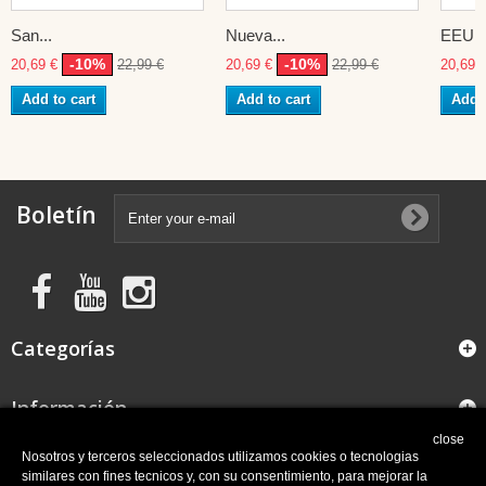
San...
Nueva...
EEUU
-10%
-10%
20,69 €
22,99 €
20,69 €
22,99 €
20,69 
Add to cart
Add to cart
Add t
Boletín
Categorías
Información
close
FAQ
Nosotros y terceros seleccionados utilizamos cookies o tecnologias
similares con fines tecnicos y, con su consentimiento, para mejorar la