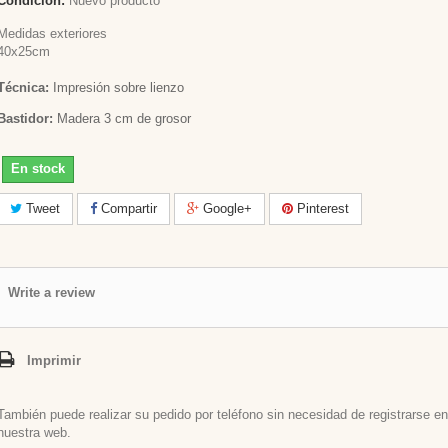
Condición:
Nuevo producto
Medidas exteriores
40x25cm
Técnica:
Impresión sobre lienzo
Bastidor:
Madera 3 cm de grosor
En stock
Tweet
Compartir
Google+
Pinterest
Write a review
Imprimir
También puede realizar su pedido por teléfono sin necesidad de registrarse en
nuestra web.