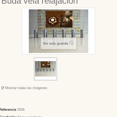
Buda vela relajación
Ver más grande
Mostrar todas las imágenes
Referencia
3506