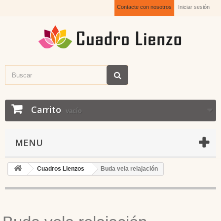
Contacte con nosotros
Iniciar sesión
Carrito
vacío
MENU
Cuadros Lienzos
Buda vela relajación