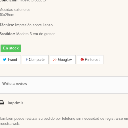
Condición:
Nuevo producto
Medidas exteriores
40x25cm
Técnica:
Impresión sobre lienzo
Bastidor:
Madera 3 cm de grosor
En stock
Tweet
Compartir
Google+
Pinterest
Write a review
Imprimir
También puede realizar su pedido por teléfono sin necesidad de registrarse en
nuestra web.