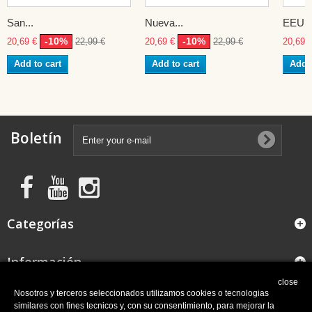
San...
Nueva...
EEUU
-10%
-10%
20,69 €
22,99 €
20,69 €
22,99 €
20,69 
Add to cart
Add to cart
Add t
Boletín
Categorías
Información
close
FAQ
Nosotros y terceros seleccionados utilizamos cookies o tecnologias
similares con fines tecnicos y, con su consentimiento, para mejorar la